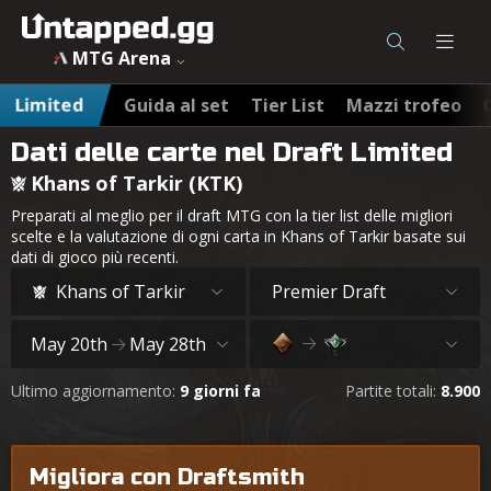
MTG Arena
Limited
Guida al set
Tier List
Mazzi trofeo
Dati delle carte nel Draft Limited
Khans of Tarkir (KTK)
Preparati al meglio per il draft MTG con la tier list delle migliori
scelte e la valutazione di ogni carta in Khans of Tarkir basate sui
dati di gioco più recenti.
Khans of Tarkir
Premier Draft
May 20th
May 28th
Ultimo aggiornamento:
9 giorni fa
Partite totali:
8.900
Migliora con Draftsmith