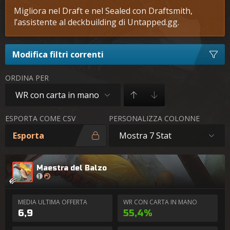
Migliora nel Draft e nel Sealed con Draftsmith,
l’assistente al deckbuilding di Untapped.gg.
Modifica filtri correnti
ORDINA PER
WR con carta in mano
ESPORTA COME CSV
PERSONALIZZA COLONNE
Esporta
Mostra 7 Stat
Maestra del Balzo
MEDIA ULTIMA OFFERTA
WR CON CARTA IN MANO
6,9
55,4%