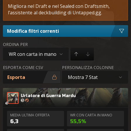
Migliora nel Draft e nel Sealed con Draftsmith,
l’assistente al deckbuilding di Untapped.gg.
Modifica filtri correnti
ORDINA PER
WR con carta in mano
ESPORTA COME CSV
PERSONALIZZA COLONNE
Esporta
Mostra 7 Stat
Urlatore di Guerra Mardu
MEDIA ULTIMA OFFERTA
WR CON CARTA IN MANO
6,3
55,5%