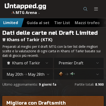
MTG Arena
Limited
Guida al set
Tier List
Mazzi trofeo
Dati delle carte nel Draft Limited
Khans of Tarkir (KTK)
Preparati al meglio per il draft MTG con la tier list delle migliori
scelte e la valutazione di ogni carta in Khans of Tarkir basate sui
dati di gioco più recenti.
Khans of Tarkir
Premier Draft
May 20th
May 28th
Ultimo aggiornamento:
9 giorni fa
Partite totali:
8.900
Migliora con Draftsmith