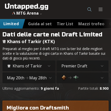
MTG Arena
Limited
Guida al set
Tier List
Mazzi trofeo
Dati delle carte nel Draft Limited
Khans of Tarkir (KTK)
Preparati al meglio per il draft MTG con la tier list delle migliori
scelte e la valutazione di ogni carta in Khans of Tarkir basate sui
dati di gioco più recenti.
Khans of Tarkir
Premier Draft
May 20th
May 28th
Ultimo aggiornamento:
9 giorni fa
Partite totali:
8.900
Migliora con Draftsmith