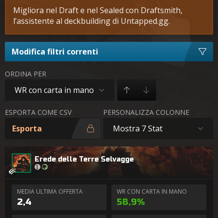
Migliora nel Draft e nel Sealed con Draftsmith,
l’assistente al deckbuilding di Untapped.gg.
Modifica filtri correnti
ORDINA PER
WR con carta in mano
ESPORTA COME CSV
PERSONALIZZA COLONNE
Esporta
Mostra 7 Stat
Erede delle Terre Selvagge
MEDIA ULTIMA OFFERTA
WR CON CARTA IN MANO
2,4
58,9%