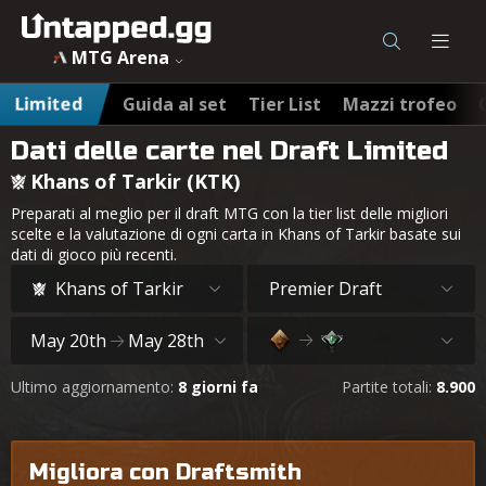
MTG Arena
Limited
Guida al set
Tier List
Mazzi trofeo
Dati delle carte nel Draft Limited
Khans of Tarkir (KTK)
Preparati al meglio per il draft MTG con la tier list delle migliori
scelte e la valutazione di ogni carta in Khans of Tarkir basate sui
dati di gioco più recenti.
Khans of Tarkir
Premier Draft
May 20th
May 28th
Ultimo aggiornamento:
8 giorni fa
Partite totali:
8.900
Migliora con Draftsmith