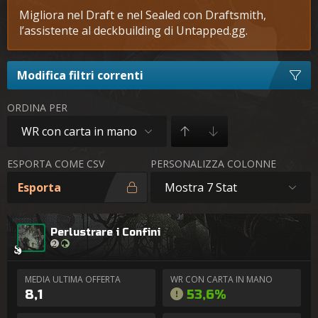
Migliora nel Draft e nel Sealed con Draftsmith,
l’assistente al deckbuilding di Untapped.gg.
Modifica filtri correnti
ORDINA PER
WR con carta in mano
ESPORTA COME CSV
PERSONALIZZA COLONNE
Esporta
Mostra 7 Stat
Perlustrare i Confini
MEDIA ULTIMA OFFERTA
WR CON CARTA IN MANO
8,1
53,6%