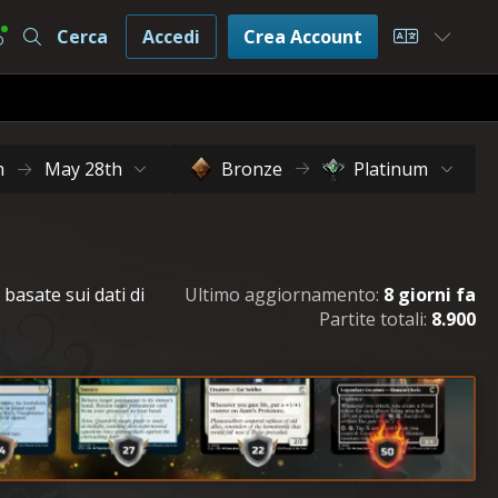
Cerca
Accedi
Crea Account
Choose L
h
May 28th
Bronze
Platinum
 basate sui dati di
Ultimo aggiornamento:
8 giorni fa
Partite totali:
8.900