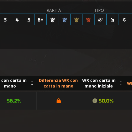
RARITÀ
TIPO
3
4
5
6
+
con carta in
Differenza WR con
WR con carta in
WR
mano
carta in mano
mano iniziale
56,2%
50,0%