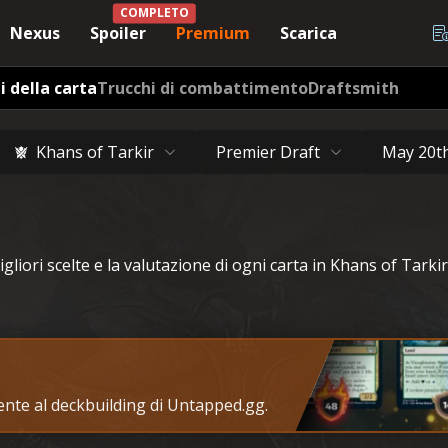
COMPLETO
Nexus
Spoiler
Premium
Scarica
i della carta
Trucchi di combattimento
Draftsmith
Khans of Tarkir
Premier Draft
May 20t
igliori scelte e la valutazione di ogni carta in Khans of Tarkir
tente al deckbuilding di Untapped.gg.