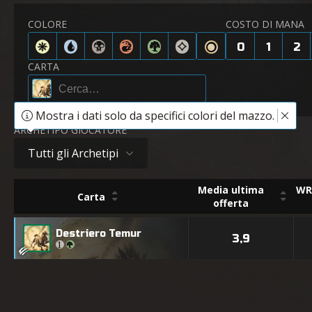
COLORE
COSTO DI MANA
0
1
2
CARTA
Mostra i dati solo da specifici colori del mazzo.
ARCHETIPO GIOCATORE
Tutti gli Archetipi
Media ultima
WR 
Carta
offerta
Destriero Temur
3,9