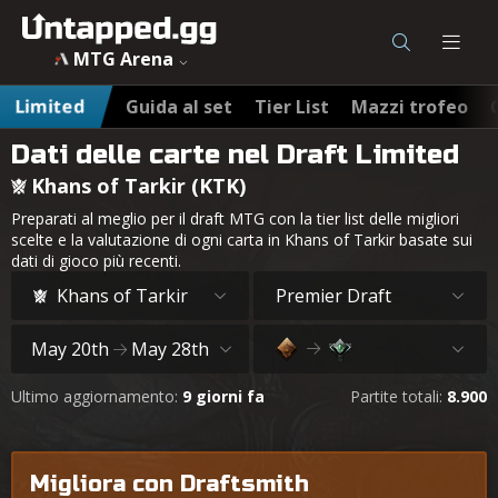
MTG Arena
Limited
Guida al set
Tier List
Mazzi trofeo
Dati delle carte nel Draft Limited
Khans of Tarkir (KTK)
Preparati al meglio per il draft MTG con la tier list delle migliori
scelte e la valutazione di ogni carta in Khans of Tarkir basate sui
dati di gioco più recenti.
Khans of Tarkir
Premier Draft
May 20th
May 28th
Ultimo aggiornamento:
9 giorni fa
Partite totali:
8.900
Migliora con Draftsmith