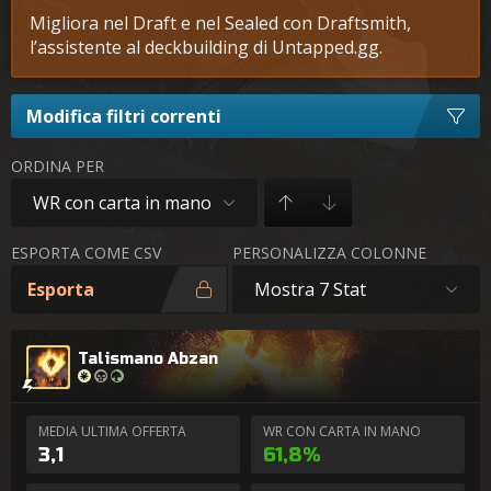
Migliora nel Draft e nel Sealed con Draftsmith,
l’assistente al deckbuilding di Untapped.gg.
Modifica filtri correnti
ORDINA PER
WR con carta in mano
ESPORTA COME CSV
PERSONALIZZA COLONNE
Esporta
Mostra 7 Stat
Talismano Abzan
MEDIA ULTIMA OFFERTA
WR CON CARTA IN MANO
3,1
61,8%