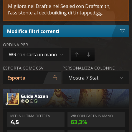
Migliora nel Draft e nel Sealed con Draftsmith,
l’assistente al deckbuilding di Untapped.gg.
Modifica filtri correnti
ORDINA PER
WR con carta in mano
ESPORTA COME CSV
PERSONALIZZA COLONNE
Esporta
Mostra 7 Stat
Guida Abzan
MEDIA ULTIMA OFFERTA
WR CON CARTA IN MANO
4,5
63,3%