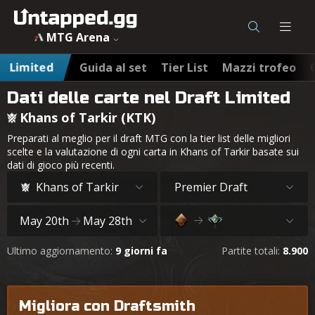
MTG Arena
Limited
Guida al set
Tier List
Mazzi trofeo
Dati delle carte nel Draft Limited
Khans of Tarkir (KTK)
Preparati al meglio per il draft MTG con la tier list delle migliori
scelte e la valutazione di ogni carta in Khans of Tarkir basate sui
dati di gioco più recenti.
Khans of Tarkir
Premier Draft
May 20th
May 28th
Ultimo aggiornamento:
9 giorni fa
Partite totali:
8.900
Migliora con Draftsmith