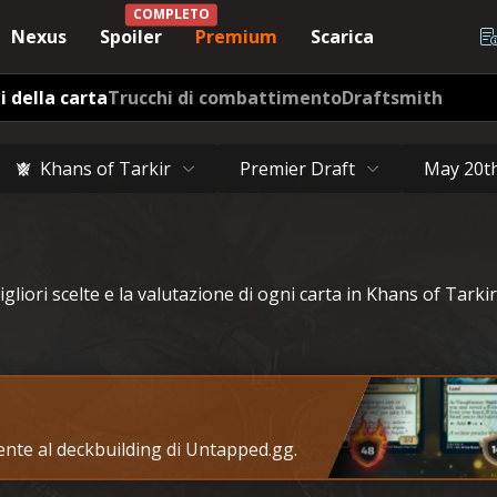
COMPLETO
Nexus
Spoiler
Premium
Scarica
i della carta
Trucchi di combattimento
Draftsmith
Khans of Tarkir
Premier Draft
May 20t
igliori scelte e la valutazione di ogni carta in Khans of Tarkir
tente al deckbuilding di Untapped.gg.