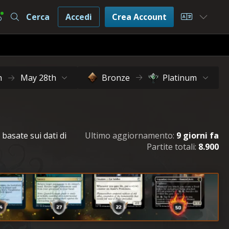
Cerca
Accedi
Crea Account
Choose L
h
May 28th
Bronze
Platinum
 basate sui dati di
Ultimo aggiornamento:
9 giorni fa
Partite totali:
8.900