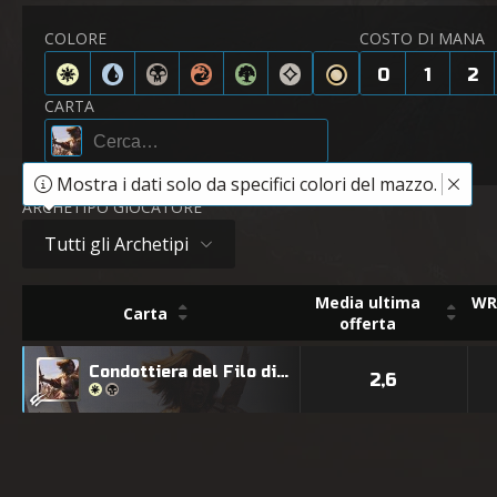
COLORE
COSTO DI MANA
0
1
2
CARTA
Mostra i dati solo da specifici colori del mazzo.
ARCHETIPO GIOCATORE
Tutti gli Archetipi
Media ultima
WR 
Carta
offerta
Condottiera del Filo di Lama
2,6