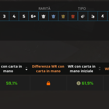
RARITÀ
TIPO
3
4
5
6
+
con carta in
Differenza WR con
WR con carta in
WR
mano
carta in mano
mano iniziale
59,1%
61,9%