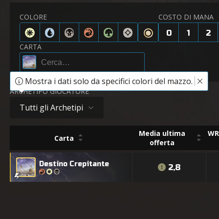
COLORE
COSTO DI MANA
0
1
2
CARTA
Mostra i dati solo da specifici colori del mazzo.
ARCHETIPO GIOCATORE
Tutti gli Archetipi
Media ultima
WR 
Carta
offerta
Destino Crepitante
2,8