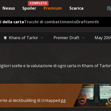
COMPLETO
Nexus
Spoiler
Premium
Scarica
i della carta
Trucchi di combattimento
Draftsmith
Khans of Tarkir
Premier Draft
May 20t
igliori scelte e la valutazione di ogni carta in Khans of Tarkir
tente al deckbuilding di Untapped.gg.