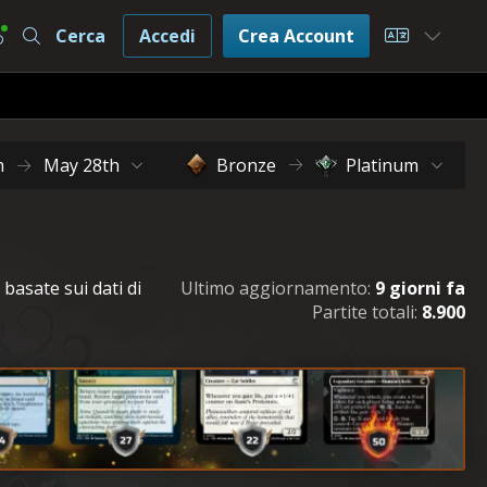
Cerca
Accedi
Crea Account
Choose L
h
May 28th
Bronze
Platinum
 basate sui dati di
Ultimo aggiornamento:
9 giorni fa
Partite totali:
8.900