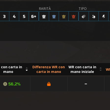
RARITÀ
TIPO
3
4
5
6
+
con carta in
Differenza WR con
WR con carta in
WR
mano
carta in mano
mano iniziale
56,2%
–