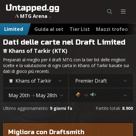
MTG Arena
Limited
Guida al set
Tier List
Mazzi trofeo
Dati delle carte nel Draft Limited
Khans of Tarkir (KTK)
Preparati al meglio per il draft MTG con la tier list delle migliori
scelte e la valutazione di ogni carta in Khans of Tarkir basate sui
dati di gioco più recenti.
Khans of Tarkir
Premier Draft
May 20th
May 28th
Ultimo aggiornamento:
9 giorni fa
Partite totali:
8.900
Migliora con Draftsmith