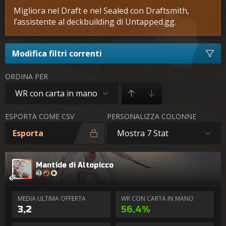
Migliora nel Draft e nel Sealed con Draftsmith,
l’assistente al deckbuilding di Untapped.gg.
Modifica filtri correnti
ORDINA PER
WR con carta in mano
ESPORTA COME CSV
PERSONALIZZA COLONNE
Esporta
Mostra 7 Stat
Mantide di Altopicco
MEDIA ULTIMA OFFERTA
WR CON CARTA IN MANO
3,2
56,4%