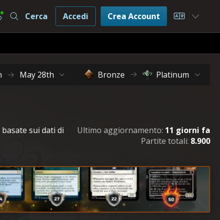
Cerca
Accedi
Crea Account
Choose L
h
May 28th
Bronze
Platinum
 basate sui dati di
Ultimo aggiornamento:
11 giorni fa
Partite totali:
8.900