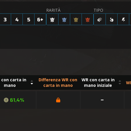
RARITÀ
TIPO
3
4
5
6
+
con carta in
Differenza WR con
WR con carta in
WR
mano
carta in mano
mano iniziale
61,4%
–