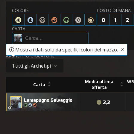
COLORE
COSTO DI MANA
0
1
2
CARTA
Mostra i dati solo da specifici colori del mazzo.
ARCHETIPO GIOCATORE
Tutti gli Archetipi
Media ultima
WR 
Carta
offerta
Lamapugno Selvaggio
2,2