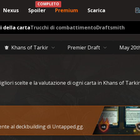
COMPLETO
Nexus
Spoiler
Premium
Scarica
i della carta
Trucchi di combattimento
Draftsmith
Khans of Tarkir
Premier Draft
May 20t
igliori scelte e la valutazione di ogni carta in Khans of Tarkir
tente al deckbuilding di Untapped.gg.