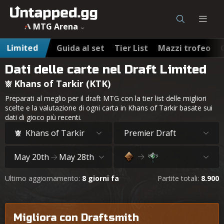
MTG Arena
Limited
Guida al set
Tier List
Mazzi trofeo
Dati delle carte nel Draft Limited
Khans of Tarkir (KTK)
Preparati al meglio per il draft MTG con la tier list delle migliori
scelte e la valutazione di ogni carta in Khans of Tarkir basate sui
dati di gioco più recenti.
Khans of Tarkir
Premier Draft
May 20th
May 28th
Ultimo aggiornamento:
8 giorni fa
Partite totali:
8.900
Migliora con Draftsmith