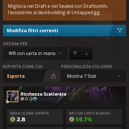
Migliora nel Draft e nel Sealed con Draftsmith,
l’assistente al deckbuilding di Untapped.gg.
Modifica filtri correnti
ORDINA PER
WR con carta in mano
ESPORTA COME CSV
PERSONALIZZA COLONNE
Esporta
Mostra 7 Stat
Ricchezza Scellerata
MEDIA ULTIMA OFFERTA
WR CON CARTA IN MANO
2,8
59,7%