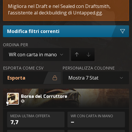
Migliora nel Draft e nel Sealed con Draftsmith,
l’assistente al deckbuilding di Untapped.gg.
Modifica filtri correnti
ORDINA PER
WR con carta in mano
ESPORTA COME CSV
PERSONALIZZA COLONNE
Esporta
Mostra 7 Stat
Borsa del Corruttore
MEDIA ULTIMA OFFERTA
WR CON CARTA IN MANO
7,7
–