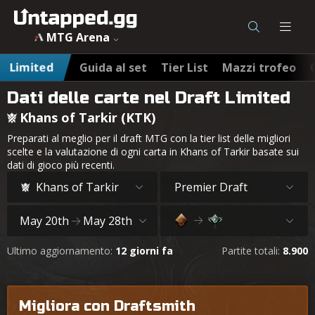
MTG Arena
Limited
Guida al set
Tier List
Mazzi trofeo
Dati delle carte nel Draft Limited
Khans of Tarkir (KTK)
Preparati al meglio per il draft MTG con la tier list delle migliori
scelte e la valutazione di ogni carta in Khans of Tarkir basate sui
dati di gioco più recenti.
Khans of Tarkir
Premier Draft
May 20th
May 28th
Ultimo aggiornamento:
12 giorni fa
Partite totali:
8.900
Migliora con Draftsmith