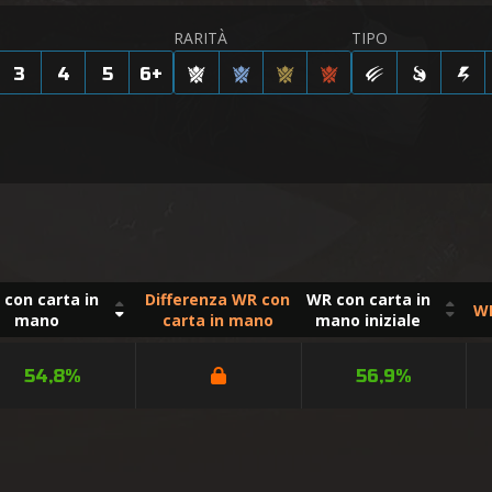
RARITÀ
TIPO
3
4
5
6
+
con carta in
Differenza WR con
WR con carta in
WR
mano
carta in mano
mano iniziale
54,8%
56,9%