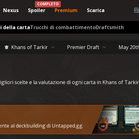
COMPLETO
Nexus
Spoiler
Premium
Scarica
i della carta
Trucchi di combattimento
Draftsmith
Khans of Tarkir
Premier Draft
May 20t
igliori scelte e la valutazione di ogni carta in Khans of Tarkir
tente al deckbuilding di Untapped.gg.