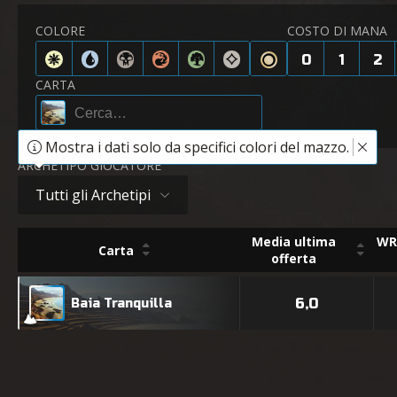
COLORE
COSTO DI MANA
0
1
2
CARTA
Mostra i dati solo da specifici colori del mazzo.
ARCHETIPO GIOCATORE
Tutti gli Archetipi
Media ultima
WR 
Carta
offerta
6,0
Baia Tranquilla