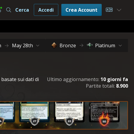
Cerca
Accedi
Crea Account
Choose L
h
May 28th
Bronze
Platinum
 basate sui dati di
Ultimo aggiornamento:
10 giorni fa
Partite totali:
8.900