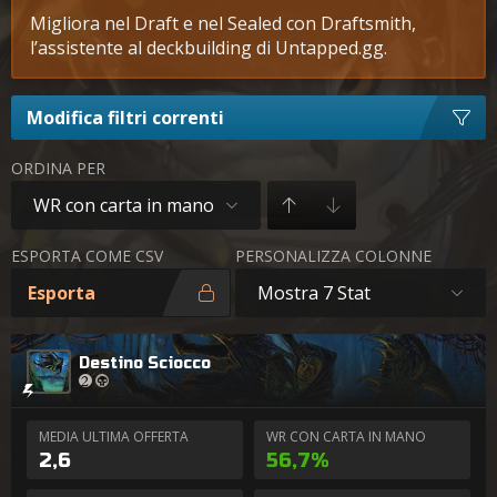
Migliora nel Draft e nel Sealed con Draftsmith,
l’assistente al deckbuilding di Untapped.gg.
Modifica filtri correnti
ORDINA PER
WR con carta in mano
ESPORTA COME CSV
PERSONALIZZA COLONNE
Esporta
Mostra 7 Stat
Destino Sciocco
MEDIA ULTIMA OFFERTA
WR CON CARTA IN MANO
2,6
56,7%