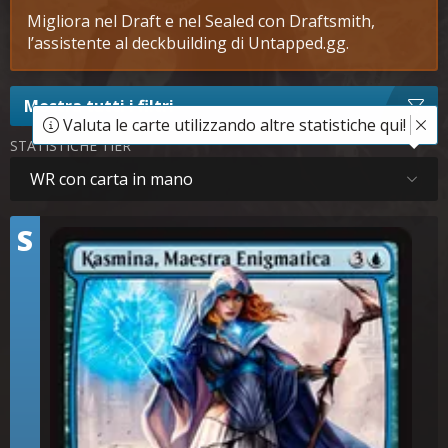
Migliora nel Draft e nel Sealed con Draftsmith,
l’assistente al deckbuilding di Untapped.gg.
Mostra tutti i filtri
Valuta le carte utilizzando altre statistiche qui!
STATISTICHE TIER
WR con carta in mano
Tier
S
Kasmina, Maestra Enigmatica