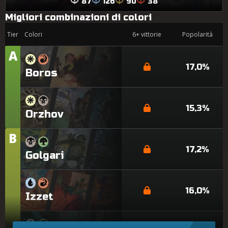
87
126
90
38
Migliori combinazioni di colori
Tier
Colori
6+ vittorie
Popolarità
A
Tier
17,0%
Boros
15,3%
Orzhov
B
Tier
17,2%
Golgari
16,0%
Izzet