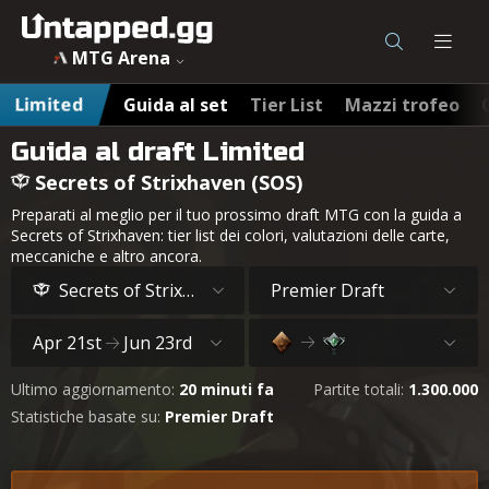
Guida al draft e archetipi di Secrets of Strixhaven (SOS) su
MTG Arena
Limited
Guida al set
Tier List
Mazzi trofeo
Guida al draft Limited
Secrets of Strixhaven (SOS)
Preparati al meglio per il tuo prossimo draft MTG con la guida a
Secrets of Strixhaven: tier list dei colori, valutazioni delle carte,
meccaniche e altro ancora.
Secrets of Strixhaven
Premier Draft
Apr 21st
Jun 23rd
Ultimo aggiornamento:
20 minuti fa
Partite totali:
1.300.000
Statistiche basate su:
Premier Draft