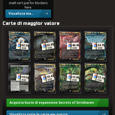
math isn't just for blockers
here.
Visualizza mazzi
Carte di maggior valore
Forza di Volontà
Tutore Vampirico
Volontà di Jeska
Squarcio Ciclonico
55.85
$
46.43
34.70
62.39
$
$
$
USD
USD
USD
USD
Emerita dell'Angoscia
Volontà di Akroma
Risvegliare la Selva
Trionfo dell’Orda
18.42
$
$
$
12.19
19.50
13.65
$
USD
USD
USD
USD
Acquista buste di espansione Secrets of Strixhaven
Visualizza tutte le carte per prezzo