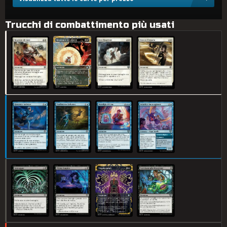
Trucchi di combattimento più usati
Reazione di Ajani
Respingere la Calamità
Farsi Rispettare
Stocco d'Arguzia
Rimanere Indietro
Tradimento Esiliatore
Nostalgia di Casa
Aviatrice Incoraggiante
Girovagare
Ultimo Sospiro
Trionfo Amaro
Esercitarsi alla Dissezione