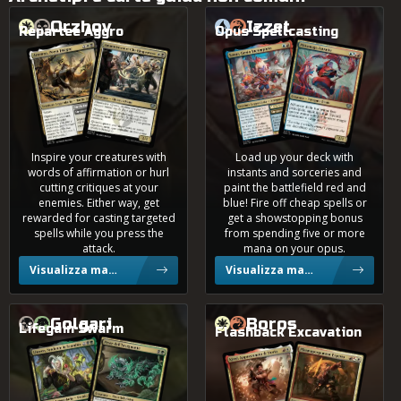
Volume basso di partite
Orzhov
Izzet
?
Tier
Repartee Aggro
Opus Spellcasting
Sanar, Genio Incompiuto
Anemoa, Poeta Insigne
Amministratore Che Rimprovera
Pittomaga Astratta
0,7%
4 Colori
0,5%
4 Colori
Inspire your creatures with
Load up your deck with
words of affirmation or hurl
instants and sorceries and
cutting critiques at your
paint the battlefield red and
0,2%
enemies. Either way, get
blue! Fire off cheap spells or
Grixis
rewarded for casting targeted
get a showstopping bonus
spells while you press the
from spending five or more
attack.
mana on your opus.
Visualizza mazzi
Visualizza mazzi
0,2%
4 Colori
Golgari
Boros
Lifegain Swarm
Flashback Excavation
Lluwen, Studente in Scambio
Peste dell'Insegnante
Kirol, Appassionato di Storia
0,2%
Plasmapergamene Esperto
Jund