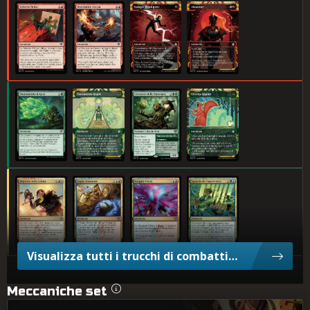
Scherno Palese
Discussione Accesa
Fulmine Dirompente
Abrasione
Sbarramento di Grac
Trattamento Regale
Cercatore delle Terrevaste
Crescita Gigante
Deperire nella Calura
Sogno Stressante
Scoppio Vivace
Sguardo del Supervisore
Visualizza tutti i trucchi di combattimento
Meccaniche set