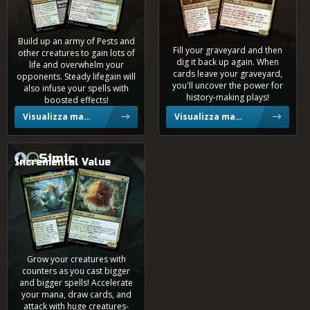
0,2%
4 Colori
Build up an army of Pests and
Fill your graveyard and then
other creatures to gain lots of
dig it back up again. When
life and overwhelm your
0,1%
cards leave your graveyard,
Bant
opponents. Steady lifegain will
you'll uncover the power for
also infuse your spells with
history-making plays!
boosted effects!
Visualizza mazzi
Visualizza mazzi
0,1%
4 Colori
Simic
Incremental Value
Tam, Sequenziatrice Attenta
Colonia di Cuboidi
0,1%
Naya
0,1%
Dimir
Grow your creatures with
counters as you cast bigger
and bigger spells! Accelerate
0,1%
your mana, draw cards, and
Gruul
attack with huge creatures-