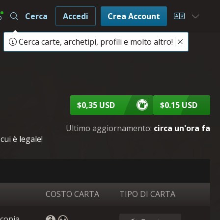
Cerca
Accedi
Crea Account
Choose L
Cerca carte, archetipi, profili e molto altro!
$0,35 USD
$0.15 USD
Ultimo aggiornamento:
circa un'ora fa
ui è legale!
COSTO CARTA
TIPO DI CARTA
 copia