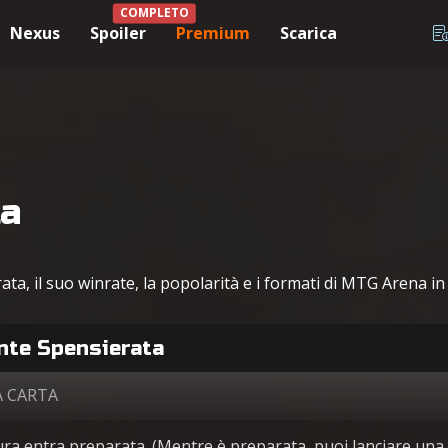
COMPLETO
Nexus
Spoiler
Premium
Scarica
ta
, il suo winrate, la popolarità e i formati di MTG Arena in c
te Spensierata
A CARTA
ra entra preparata. (Mentre è preparata, puoi lanciare una