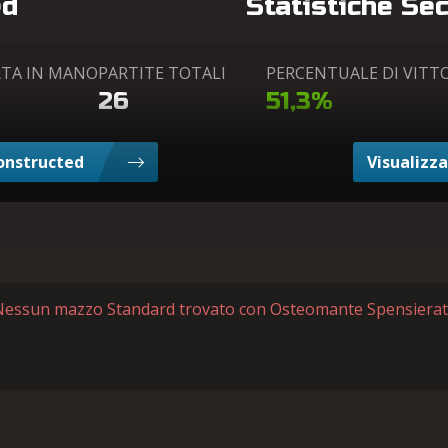
ed
Statistiche Se
RTA IN MANO
PARTITE TOTALI
PERCENTUALE DI VITT
26
51,3%
Constructed
Visualizza
essun mazzo Standard trovato con Osteomante Spensiera