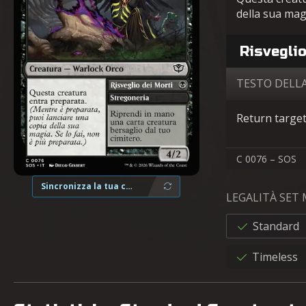
della sua magi
Risveglio
TESTO DELL
Return target
C 0076 – SOS
Sincronizza la tua collezione
LEGALITÀ SET
Standard
Timeless