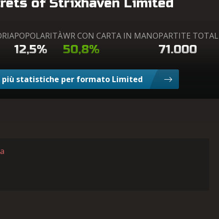
crets of Strixhaven Limited
ORIA
POPOLARITÀ
WR CON CARTA IN MANO
PARTITE TOTAL
12,5%
50,8%
71.000
 più statistiche per formato Limited
ta