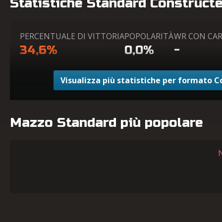
Statistiche Standard Construct
PERCENTUALE DI VITTORIA
POPOLARITÀ
WR CON CA
34,6%
0,0%
-
Visualizza più statistiche per formato 
Mazzo Standard più popolare
N