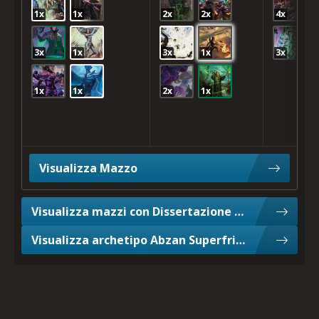
1x
1x
2x
2x
4x
3x
1x
3x
1x
3x
1x
1x
2x
1x
Visualizza Mazzo
Visualizza mazzi con Dissertazione sul Decoro
Visualizza archetipo Abzan Superfriends