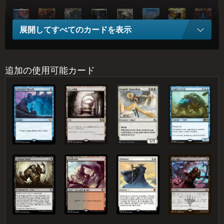
呪(じゅ)文(もん)追(お)い、ルーツリー
完(かん)璧(ぺき)な策(さく)略(りゃく)
激(げき)情(じょう)の後(こう)見(けん)
王(おう)冠(かん)泥(どろ)棒(ぼう)、オーコ
ギデオンの介(かい)入(にゅう)
緻(ち)密(みつ)
自(し)然(ぜん)の秩(ちつ)序
致(ち)命(めい
展開してすべてのカードを表示
意(い)志(し)の力(ちから)
時(じ)間(かん)のねじれ
時(じ)間(かん)操(そう)作(さ)
裏(うら)切(ぎ)りの工(こう)作(さく)員(いん)
運(うん)命(めい)のきずな
精(せい)霊(れい)龍(りゅう)、ウギン
エメリアの盾、イオナ
ウギンの迷(めい
追加の使用可能カード
古(いにし)えの墳(ふん)墓(ぼ)
死(し)者(しゃ)の原(げん)野(や)
露(ろ)天(てん)鉱(こう)床(しょう)
祖(そ)先(せん)の回(かい)想(そう)
古(いにし)えの墳(ふん)墓(ぼ)
天(てん)使(し)の守(しゅ)護(ご)者(しゃ)
釣(つ)り亀(がめ)
動(うご)く死(し)体(たい)
バッドランド
天(てん)秤(びん)
橋(きょう)上(じょう)の戦