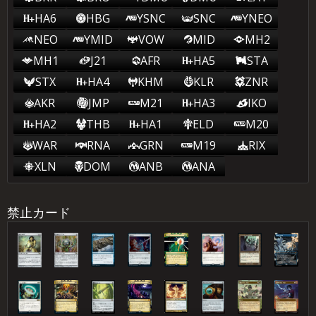
HA6
HBG
YSNC
SNC
YNEO
NEO
YMID
VOW
MID
MH2
MH1
J21
AFR
HA5
STA
STX
HA4
KHM
KLR
ZNR
AKR
JMP
M21
HA3
IKO
HA2
THB
HA1
ELD
M20
WAR
RNA
GRN
M19
RIX
XLN
DOM
ANB
ANA
禁止カード
虚(こ)空(くう)の杯(さかずき)
金(きん)属(ぞく)モックス
洗(あら)い落(お)とし
真(しん)髄(ずい)の針(はり)
チャネル
ドラニスの判事
ファイレクシアの破(は)棄(き
マナ吸(きゅう)
ルーンの光(こう)輪(りん)
悪(あく)魔(ま)の教(きょう)示(じ)者(しゃ)
攪(かく)乱(らん)のフルート
汚(よご)れた契(けい)約(やく)
翻(ほん)弄(ろう)する魔(ま)道(どう)士(し)
魔(ま)術(じゅつ)遠(とお)眼鏡(めがね)
ぼやかす薄(うす)霧(ぎり)
偏(へん)向(こ