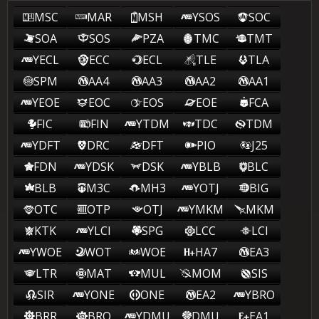
MSC
MAR
MSH
YSOS
SOC
SOA
SOS
PZA
TMC
TMT
YECL
ECC
ECL
TLE
TLA
SPM
AA4
AA3
AA2
AA1
YEOE
EOC
EOS
EOE
FCA
FIC
FIN
YTDM
TDC
TDM
YDFT
DRC
DFT
PIO
J25
FDN
YDSK
DSK
YBLB
BLC
BLB
M3C
MH3
YOTJ
BIG
OTC
OTP
OTJ
YMKM
MKM
KTK
YLCI
SPG
LCC
LCI
YWOE
WOT
WOE
HA7
EA3
LTR
MAT
MUL
MOM
SIS
SIR
YONE
ONE
EA2
YBRO
BRR
BRO
YDMU
DMU
EA1