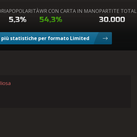
ORIA
POPOLARITÀ
WR CON CARTA IN MANO
PARTITE TOTAL
5,3%
54,3%
30.000
 più statistiche per formato Limited
liosa