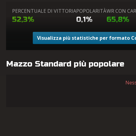
PERCENTUALE DI VITTORIA
POPOLARITÀ
WR CON CA
52,3%
0,1%
65,8%
Visualizza più statistiche per formato 
Mazzo Standard più popolare
Ness