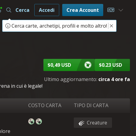
Cerca
Accedi
Crea Account
Choose L
Cerca carte, archetipi, profili e molto altro!
$0,49 USD
$0.23 USD
Ultimo aggiornamento:
circa 4 ore fa
ena in cui è legale!
COSTO CARTA
TIPO DI CARTA
Creature
olore