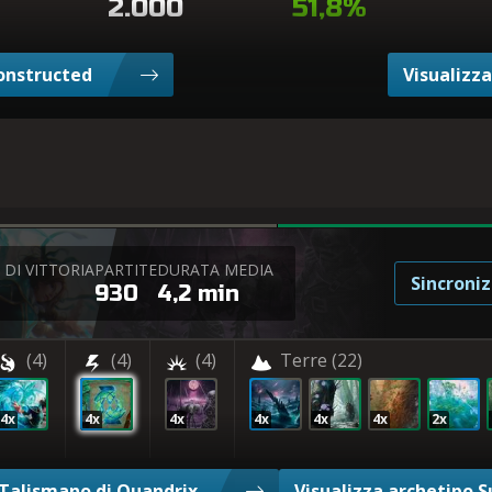
2.000
51,8%
Constructed
Visualizza
DI VITTORIA
PARTITE
DURATA MEDIA
Sincroniz
930
4,2 min
(4)
(4)
(4)
Terre
(22)
4x
4x
4x
4x
4x
4x
2x
 Talismano di Quandrix
Visualizza archetipo S