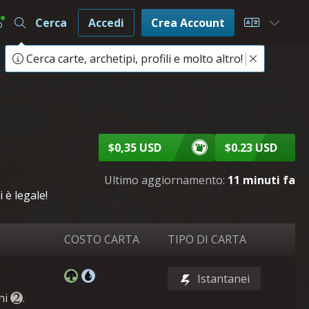
Cerca
Accedi
Crea Account
Choose L
Cerca carte, archetipi, profili e molto altro!
$0,35 USD
$0.23 USD
Ultimo aggiornamento:
11 minuti fa
 è legale!
COSTO CARTA
TIPO DI CARTA
Istantanei
hi
.