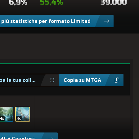
6,9%
55,4%
39.000
 più statistiche per formato Limited
za la tua collezione
Copia su MTGA
4x
4x
ultai Counters