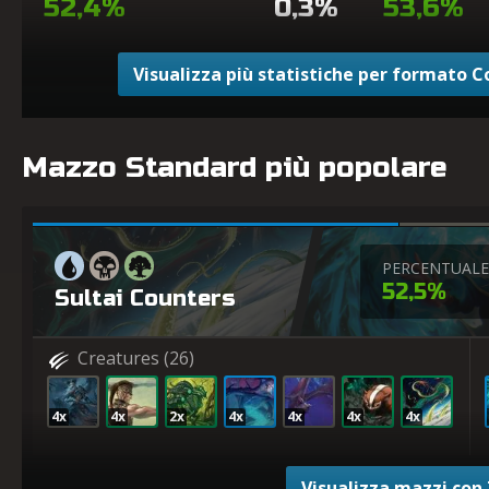
52,4%
0,3%
53,6%
Visualizza più statistiche per formato 
Mazzo Standard più popolare
PERCENTUALE 
52,5%
Sultai Counters
Creatures
(26)
4x
4x
2x
4x
4x
4x
4x
Visualizza mazzi con