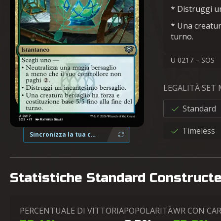
* Distruggi u
* Una creatura
turno.
U 0217 – SOS
LEGALITÀ SET
Standard
Timeless
Sincronizza la tua collezione
Statistiche Standard Construct
PERCENTUALE DI VITTORIA
POPOLARITÀ
WR CON CA