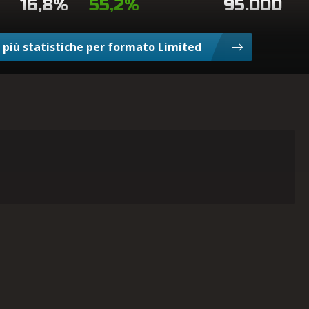
16,8%
55,2%
95.000
 più statistiche per formato Limited