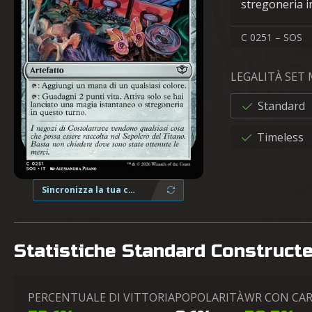
stregoneria i
C 0251 – SOS
LEGALITÀ SET
Standard
Timeless
Sincronizza la tua collezione
Statistiche Standard Construct
PERCENTUALE DI VITTORIA
POPOLARITÀ
WR CON CA