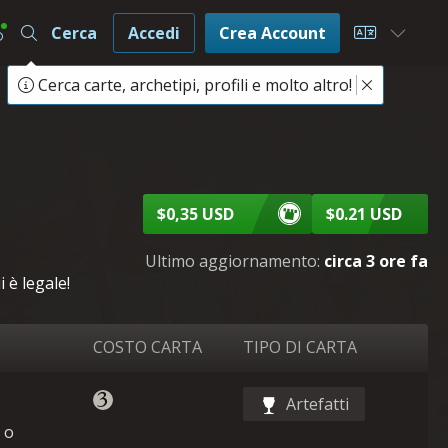
Cerca
Accedi
Crea Account
Choose L
Cerca carte, archetipi, profili e molto altro!
$0,35 USD
$0.21 USD
Ultimo aggiornamento:
circa 3 ore fa
 è legale!
COSTO CARTA
TIPO DI CARTA
Artefatti
 o