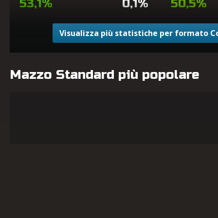
53,1%
0,1%
50,5%
Visualizza più statistiche per formato 
Mazzo Standard più popolare