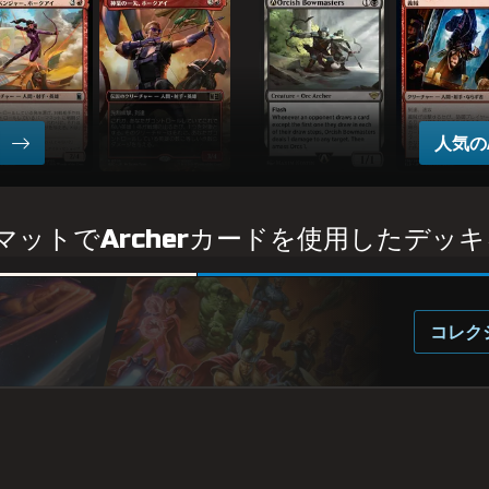
・アベンジャー、ホークアイ
神(かみ)業(わざ)の一(いっ)矢(し)、ホークアイ
A-オークの弓(ゆみ)使(つか)い
義(ぎ)賊(ぞく)
人気の
ットでArcherカードを使用したデッ
コレク