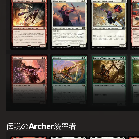
百(ひゃっ)発(ぱつ)百(ひゃく)中(ちゅう)の射(しゃ)手(しゅ)、ホークアイ
弓(ゆみ)使(つか)い、ホークアイ
ホークアイ、クリント・バートン
ヤン
衝(しょう)撃(げき)の名(めい)射(しゃ)手(しゅ)
網(もう)撃(げき)の精(せい)鋭(えい)
バサーラ塔(とう)の弓(ゆみ)兵(へい)
恭(
伝説のArcher統率者