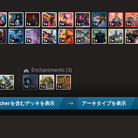
1x
1x
1x
1x
1x
1x
1x
1x
1x
1x
1x
1x
1x
1x
1x
1x
Enchantments
(3)
1x
1x
1x
1x
rcherを含むデッキを表示
アーキタイプを表示