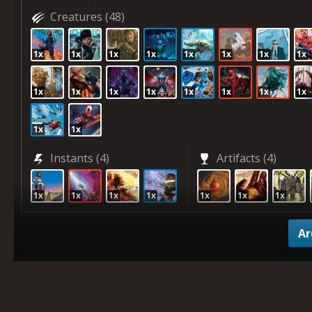
Creatures
(48)
1x
1x
1x
1x
1x
1x
1x
1x
1x
1x
1x
1x
1x
1x
1x
1x
1x
1x
Instants
(4)
Artifacts
(4)
1x
1x
1x
1x
1x
1x
1x
A