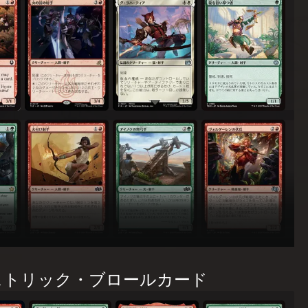
)隊(たい)
火(ひ)の国(くに)の射(しゃ)手(しゅ)
グ・ラハ・ティア
龍(りゅう)を狙(ねら)い撃(う)つ者(も
(う)まれの保(ほ)護(ご)者(しゃ)
火(ひ)付(つ)け射(しゃ)手(しゅ)
アイノクの弩(ど)弓(きゅう)手(しゅ)
ヴォルダーレンの伏(ふく)兵(へい)
ヒストリック・ブロールカード