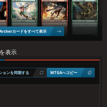
龍(りゅう)を狙(ねら)い撃(う)つ者(もの)
百(ひゃっ)発(ぱつ)百(ひゃく)中(ちゅう)の射(しゃ)手(しゅ)、ホー
ソーンウィールドの射(しゃ)手(しゅ
Archerカードをすべて表示
キを表示
ションを同期する
MTGAへコピー