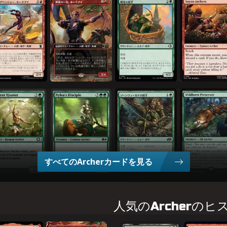
グ・アベンジャー、ホークアイ
神(かみ)業(わざ)の一(いっ)矢(し)、ホークアイ
曙(しょ)光(こう)の射(しゃ)手(しゅ)
ユーヤン弓(ゆみ)矢(や
うやうや)しき狩人(かりゅうど)
ナイレアの信(しん)奉(ぽう)者(しゃ)
ソーンウィールドの射(しゃ)手(しゅ)
僻(へき)境(きょう)生
すべてのArcherカードを見る
人気のArcherの