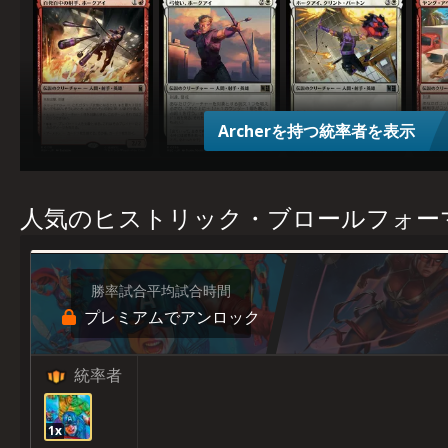
百(ひゃっ)発(ぱつ)百(ひゃく)中(ちゅう)の射(しゃ)手(しゅ)、ホークアイ
弓(ゆみ)使(つか)い、ホークアイ
ホークアイ、クリント・バートン
ヤング
Archerを持つ統率者を表示
人気のヒストリック・ブロールフォーマ
勝率
試合
平均試合時間
プレミアムでアンロック
統率者
1x