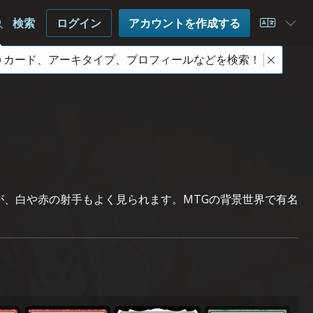
検索
ログイン
アカウントを作成する
Choose 
カード、アーキタイプ、プロフィールなどを検索！
緑ですが、白や赤の射手もよく見られます。MTGの背景世界で有名