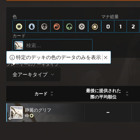
色
マナ総量
0
1
2
カード
特定のデッキの色のデータのみを表示
プレーヤーのアーキタイプ
全アーキタイプ
最後に提供された
カード
際の平均順位
静翼のグリフ
–