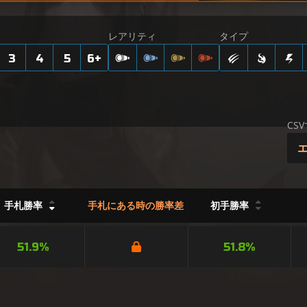
レアリティ
タイプ
3
4
5
6
+
CS
手札勝率
手札にある時の勝率差
初手勝率
51.9%
51.8%