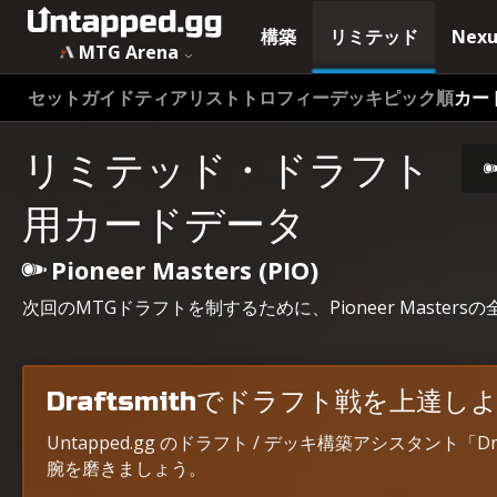
構築
リミテッド
Nexu
MTG Arena
セットガイド
ティアリスト
トロフィーデッキ
ピック順
カー
リミテッド・ドラフト
用カードデータ
Pioneer Masters (PIO)
次回のMTGドラフトを制するために、Pioneer Mast
Draftsmithでドラフト戦を上達し
Untapped.gg のドラフト / デッキ構築アシスタント「
腕を磨きましょう。