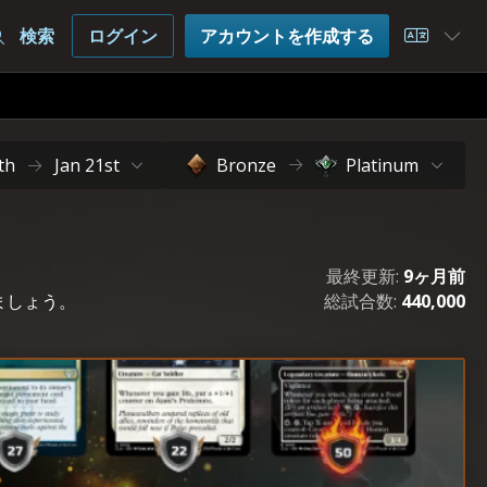
検索
ログイン
アカウントを作成する
Choose 
th
Jan 21st
Bronze
Platinum
最終更新:
9ヶ月前
ましょう。
総試合数:
440,000