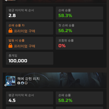
평균 마지막 픽 순서
손패 승률
2.8
58.3%
손패 승률 차
첫 손패 승률
56.2%
프리미엄 구매
발동 시 승률
포함된 승률
0%
프리미엄 구매
총게임
100,000
책에 갇힌 리치
평균 마지막 픽 순서
손패 승률
4.5
58.2%