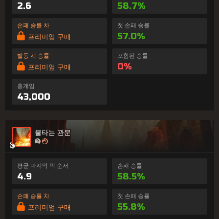
2.6
58.7%
손패 승률 차
첫 손패 승률
57.0%
프리미엄 구매
발동 시 승률
포함된 승률
0%
프리미엄 구매
총게임
43,000
불타는 관문
평균 마지막 픽 순서
손패 승률
4.9
58.5%
손패 승률 차
첫 손패 승률
55.8%
프리미엄 구매