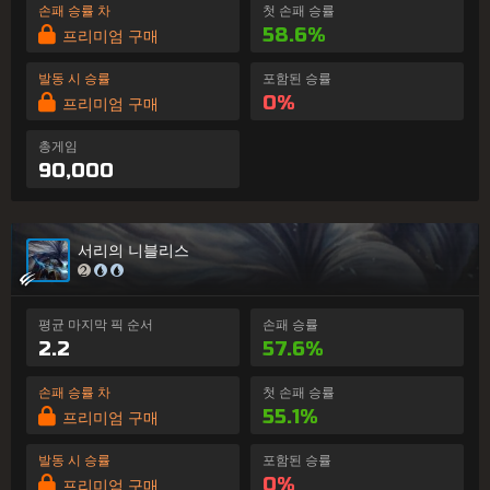
손패 승률 차
첫 손패 승률
58.6%
프리미엄 구매
발동 시 승률
포함된 승률
0%
프리미엄 구매
총게임
90,000
서리의 니블리스
평균 마지막 픽 순서
손패 승률
2.2
57.6%
손패 승률 차
첫 손패 승률
55.1%
프리미엄 구매
발동 시 승률
포함된 승률
0%
프리미엄 구매