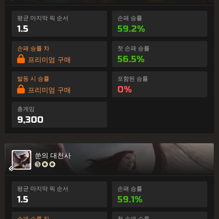
평균 마지막 픽 순서
손패 승률
1.5
59.2%
손패 승률 차
첫 손패 승률
56.5%
프리미엄 구매
발동 시 승률
포함된 승률
0%
프리미엄 구매
총게임
9,300
쑨의 대천사
평균 마지막 픽 순서
손패 승률
1.5
59.1%
손패 승률 차
첫 손패 승률