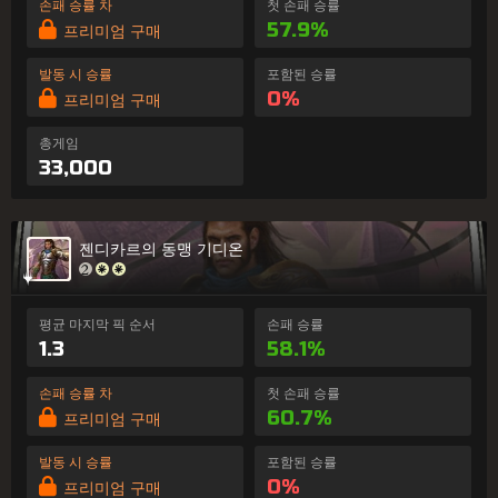
손패 승률 차
첫 손패 승률
57.9%
프리미엄 구매
발동 시 승률
포함된 승률
0%
프리미엄 구매
총게임
33,000
젠디카르의 동맹 기디온
평균 마지막 픽 순서
손패 승률
1.3
58.1%
손패 승률 차
첫 손패 승률
60.7%
프리미엄 구매
발동 시 승률
포함된 승률
0%
프리미엄 구매