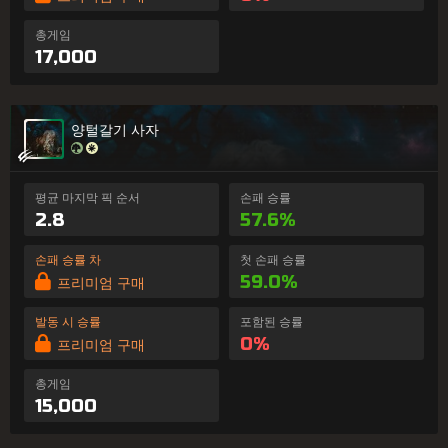
총게임
17,000
양털갈기 사자
평균 마지막 픽 순서
손패 승률
2.8
57.6%
손패 승률 차
첫 손패 승률
59.0%
프리미엄 구매
발동 시 승률
포함된 승률
0%
프리미엄 구매
총게임
15,000