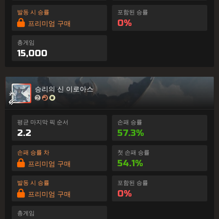
발동 시 승률
포함된 승률
0%
프리미엄 구매
총게임
15,000
승리의 신 이로아스
평균 마지막 픽 순서
손패 승률
2.2
57.3%
손패 승률 차
첫 손패 승률
54.1%
프리미엄 구매
발동 시 승률
포함된 승률
0%
프리미엄 구매
총게임