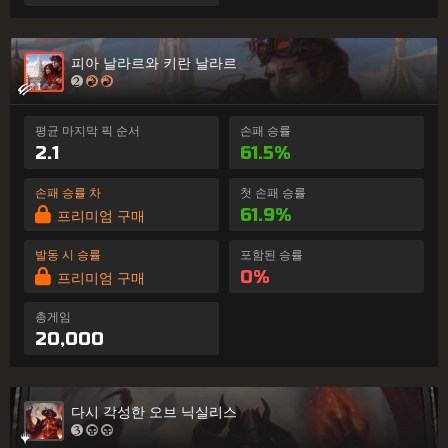
피아 날라르와 키란 날라르
평균 마지막 픽 순서
손패 승률
2.1
61.5%
손패 승률 차
첫 손패 승률
61.9%
프리미엄 구매
발동 시 승률
포함된 승률
0%
프리미엄 구매
총게임
20,000
다시 각성한 오브 닉실리스