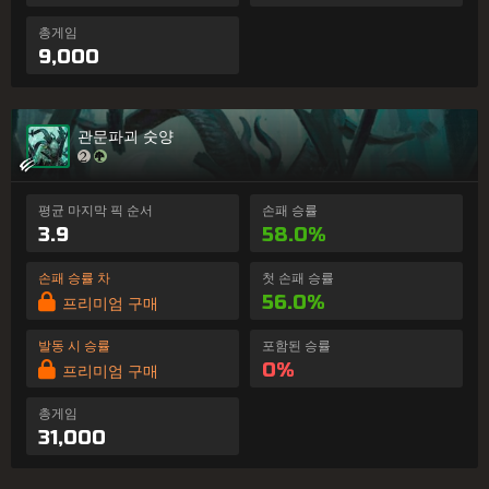
총게임
9,000
관문파괴 숫양
평균 마지막 픽 순서
손패 승률
3.9
58.0%
손패 승률 차
첫 손패 승률
56.0%
프리미엄 구매
발동 시 승률
포함된 승률
0%
프리미엄 구매
총게임
31,000