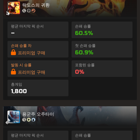
락도스의 귀환
평균 마지막 픽 순서
손패 승률
–
60.5%
손패 승률 차
첫 손패 승률
60.9%
프리미엄 구매
발동 시 승률
포함된 승률
0%
프리미엄 구매
총게임
1,800
용군주 오주타이
평균 마지막 픽 순서
손패 승률