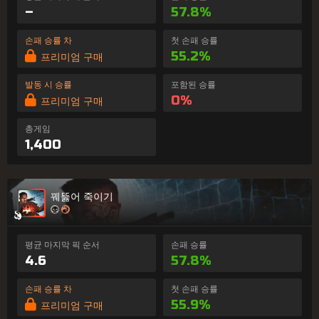
–
57.8%
손패 승률 차
첫 손패 승률
55.2%
프리미엄 구매
발동 시 승률
포함된 승률
0%
프리미엄 구매
총게임
1,400
꿰뚫어 죽이기
평균 마지막 픽 순서
손패 승률
4.6
57.8%
손패 승률 차
첫 손패 승률
55.9%
프리미엄 구매