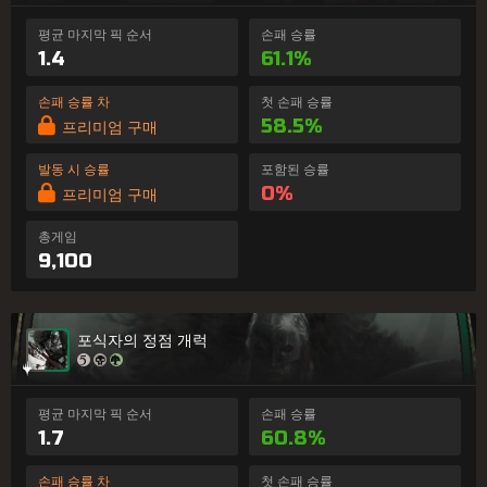
평균 마지막 픽 순서
손패 승률
1.4
61.1%
손패 승률 차
첫 손패 승률
58.5%
프리미엄 구매
발동 시 승률
포함된 승률
0%
프리미엄 구매
총게임
9,100
포식자의 정점 개럭
평균 마지막 픽 순서
손패 승률
1.7
60.8%
손패 승률 차
첫 손패 승률