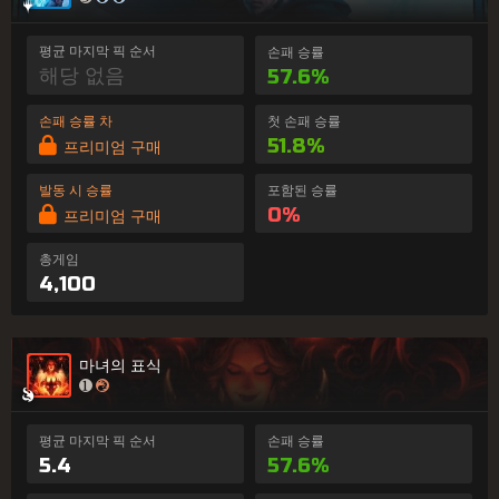
평균 마지막 픽 순서
손패 승률
해당 없음
57.6%
손패 승률 차
첫 손패 승률
51.8%
프리미엄 구매
발동 시 승률
포함된 승률
0%
프리미엄 구매
총게임
4,100
마녀의 표식
평균 마지막 픽 순서
손패 승률
5.4
57.6%