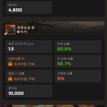
총게임
4,800
폭풍숨결 용
평균 마지막 픽 순서
손패 승률
1.5
60.6%
손패 승률 차
첫 손패 승률
58.7%
프리미엄 구매
발동 시 승률
포함된 승률
0%
프리미엄 구매
총게임
10,000