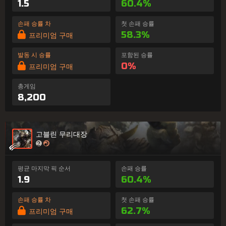
1.5
60.4%
손패 승률 차
첫 손패 승률
58.3%
프리미엄 구매
발동 시 승률
포함된 승률
0%
프리미엄 구매
총게임
8,200
고블린 무리대장
평균 마지막 픽 순서
손패 승률
1.9
60.4%
손패 승률 차
첫 손패 승률
62.7%
프리미엄 구매