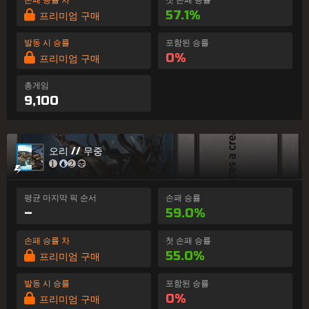
57.1%
프리미엄 구매
발동 시 승률
포함된 승률
0%
프리미엄 구매
총게임
9,100
오리 // 무중
평균 마지막 픽 순서
손패 승률
–
59.0%
손패 승률 차
첫 손패 승률
55.0%
프리미엄 구매
발동 시 승률
포함된 승률
0%
프리미엄 구매