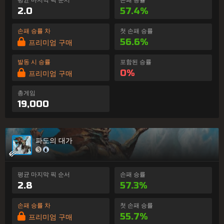
2.0
57.4%
손패 승률 차
첫 손패 승률
56.6%
프리미엄 구매
발동 시 승률
포함된 승률
0%
프리미엄 구매
총게임
19,000
파도의 대가
평균 마지막 픽 순서
손패 승률
2.8
57.3%
손패 승률 차
첫 손패 승률
55.7%
프리미엄 구매