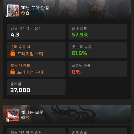
10번 구역 단원
평균 마지막 픽 순서
손패 승률
4.3
57.9%
손패 승률 차
첫 손패 승률
61.5%
프리미엄 구매
발동 시 승률
포함된 승률
0%
프리미엄 구매
총게임
37,000
빛나는 불꽃
평균 마지막 픽 순서
손패 승률