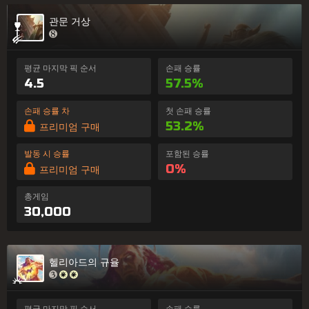
관문 거상
평균 마지막 픽 순서
손패 승률
4.5
57.5%
손패 승률 차
첫 손패 승률
53.2%
프리미엄 구매
발동 시 승률
포함된 승률
0%
프리미엄 구매
총게임
30,000
헬리아드의 규율
평균 마지막 픽 순서
손패 승률