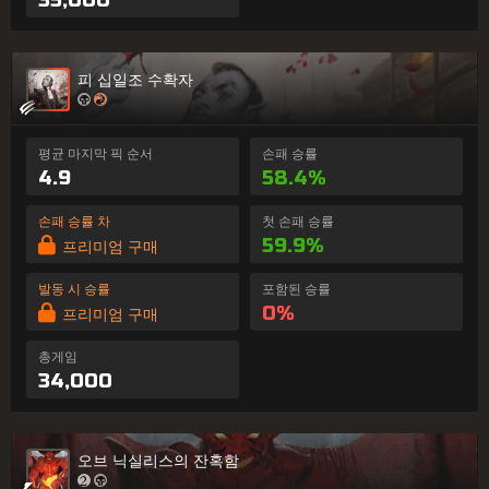
피 십일조 수확자
평균 마지막 픽 순서
손패 승률
4.9
58.4%
손패 승률 차
첫 손패 승률
59.9%
프리미엄 구매
발동 시 승률
포함된 승률
0%
프리미엄 구매
총게임
34,000
오브 닉실리스의 잔혹함