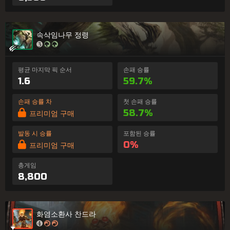
속삭임나무 정령
평균 마지막 픽 순서
손패 승률
1.6
59.7%
손패 승률 차
첫 손패 승률
58.7%
프리미엄 구매
발동 시 승률
포함된 승률
0%
프리미엄 구매
총게임
8,800
화염소환사 찬드라