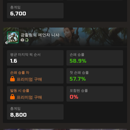
총게임
6,700
광활림의 예언자 니사
평균 마지막 픽 순서
손패 승률
1.6
58.9%
손패 승률 차
첫 손패 승률
57.7%
프리미엄 구매
발동 시 승률
포함된 승률
0%
프리미엄 구매
총게임
8,800