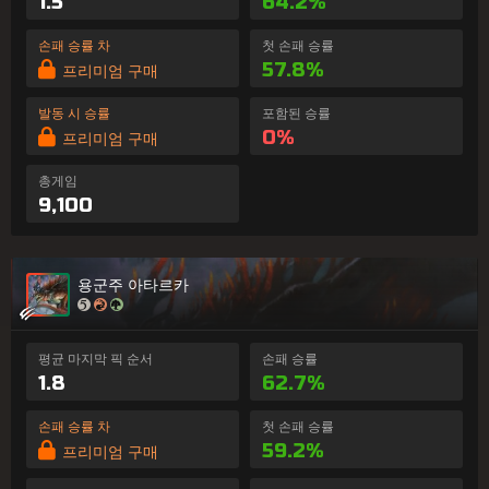
1.5
64.2%
손패 승률 차
첫 손패 승률
57.8%
프리미엄 구매
발동 시 승률
포함된 승률
0%
프리미엄 구매
총게임
9,100
용군주 아타르카
평균 마지막 픽 순서
손패 승률
1.8
62.7%
손패 승률 차
첫 손패 승률
59.2%
프리미엄 구매