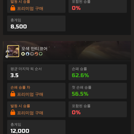
발동 시 승률
포함된 승률
0%
프리미엄 구매
총게임
8,500
오색 만티코어
평균 마지막 픽 순서
손패 승률
3.5
62.6%
손패 승률 차
첫 손패 승률
56.5%
프리미엄 구매
발동 시 승률
포함된 승률
0%
프리미엄 구매
총게임
12,000