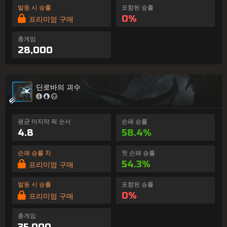
발동 시 승률
포함된 승률
0%
프리미엄 구매
총게임
28,000
딘로바의 괴수
평균 마지막 픽 순서
손패 승률
4.8
58.4%
손패 승률 차
첫 손패 승률
54.3%
프리미엄 구매
발동 시 승률
포함된 승률
0%
프리미엄 구매
총게임
35,000