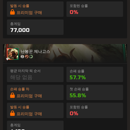
발동 시 승률
포함된 승률
0%
프리미엄 구매
총게임
77,000
난봉꾼 제나고스
평균 마지막 픽 순서
손패 승률
해당 없음
57.7%
손패 승률 차
첫 손패 승률
55.8%
프리미엄 구매
발동 시 승률
포함된 승률
0%
프리미엄 구매
총게임