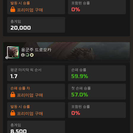
발동 시 승률
포함된 승률
0%
프리미엄 구매
총게임
20,000
용군주 드로모카
평균 마지막 픽 순서
손패 승률
1.7
59.9%
손패 승률 차
첫 손패 승률
57.0%
프리미엄 구매
발동 시 승률
포함된 승률
0%
프리미엄 구매
총게임
8,500