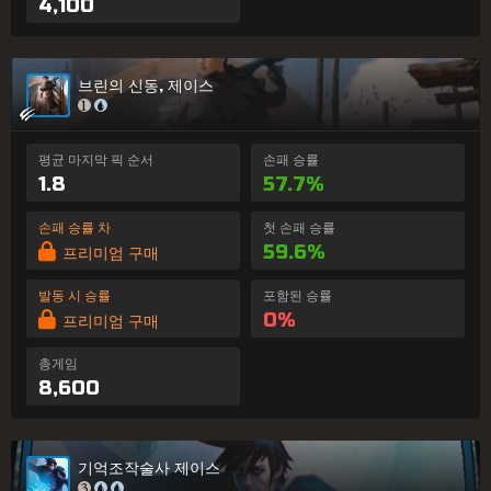
4,100
브린의 신동, 제이스
평균 마지막 픽 순서
손패 승률
1.8
57.7%
손패 승률 차
첫 손패 승률
59.6%
프리미엄 구매
발동 시 승률
포함된 승률
0%
프리미엄 구매
총게임
8,600
기억조작술사 제이스