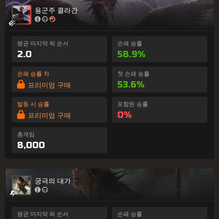
용군주 콜라간
평균 마지막 픽 순서
손패 승률
2.0
58.9%
손패 승률 차
첫 손패 승률
53.6%
프리미엄 구매
발동 시 승률
포함된 승률
0%
프리미엄 구매
총게임
8,000
궁극의 대가
평균 마지막 픽 순서
손패 승률