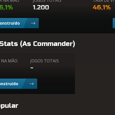
R NA MÃO
JOGOS TOTAIS
TAXA DE V
6,1%
1.200
46,1%
Construído
 Stats (As Commander)
 NA MÃO
JOGOS TOTAIS
-
onstruído
opular