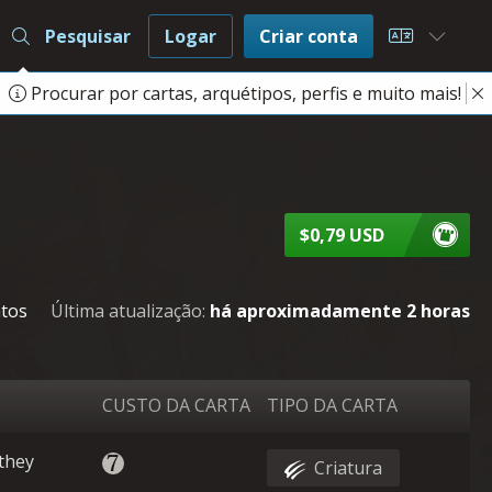
Pesquisar
Logar
Criar conta
Choose L
Procurar por cartas, arquétipos, perfis e muito mais!
$0,79 USD
atos
Última atualização:
há aproximadamente 2 horas
CUSTO DA CARTA
TIPO DA CARTA
 they
Criatura