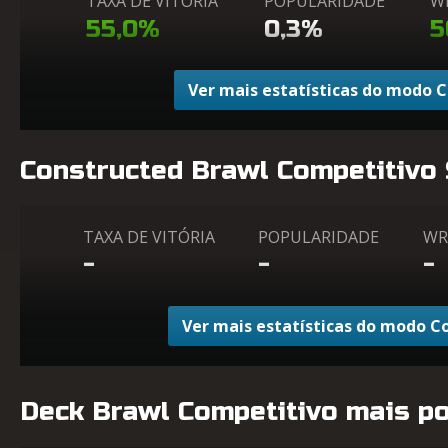
TAXA DE VITÓRIA
POPULARIDADE
W
55,0%
0,3%
5
Ver mais estatísticas do modo 
Constructed Brawl Competitivo
TAXA DE VITÓRIA
POPULARIDADE
WR
-
-
-
Ver mais estatísticas do modo C
Deck Brawl Competitivo mais p