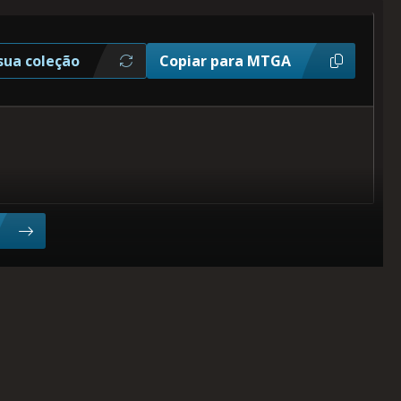
sua coleção
Copiar para MTGA