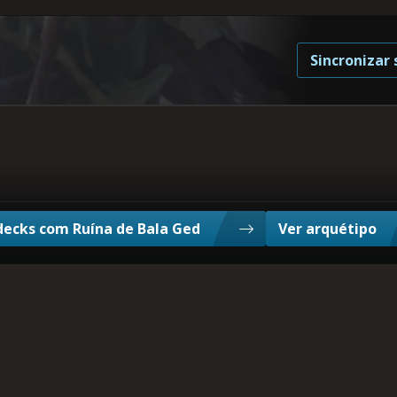
Sincronizar 
decks com Ruína de Bala Ged
Ver arquétipo