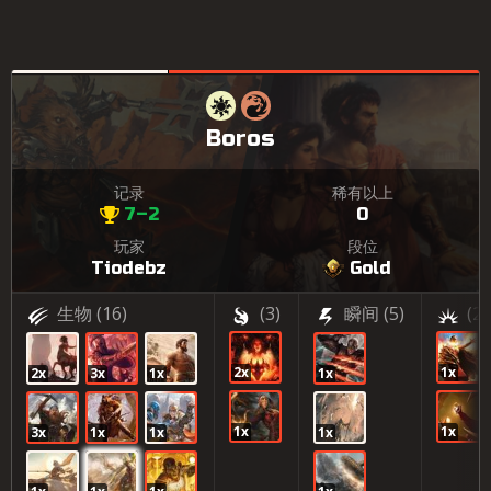
Boros
记录
稀有以上
7–2
0
玩家
段位
Tiodebz
Gold
生物
(16)
(3)
瞬间
(5)
(2)
2x
1x
2x
3x
1x
1x
1x
1x
3x
1x
1x
1x