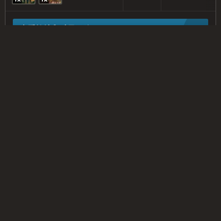
查看轮抽和对局回放
Selesnya
记录
稀有以上
7–2
1
玩家
段位
Nanooknook
Bronze