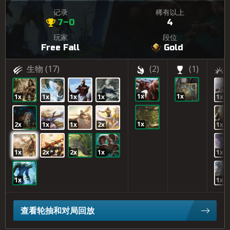
记录
稀有以上
7–0
4
玩家
段位
Free Fall
Gold
生物
(17)
(2)
(1)
1x
1x
1x
1x
1x
1x
1x
1x
2x
1x
1x
2x
1x
1x
2x
2x
1x
1x
1x
1x
查看轮抽和对局回放