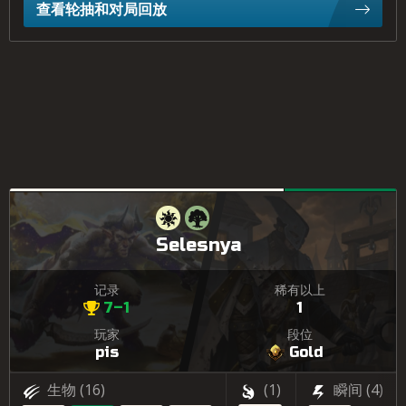
查看轮抽和对局回放
Selesnya
记录
稀有以上
7–1
1
玩家
段位
pis
Gold
生物
(16)
(1)
瞬间
(4)