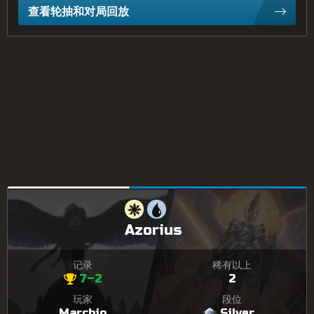
查看轮抽和对局回放
Azorius
记录
稀有以上
7–2
2
玩家
段位
Marchio
Silver