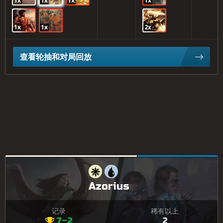
1x
1x
1x
1x
1x
1x
2x
查看轮抽和对局回放
Azorius
记录
稀有以上
7–2
2