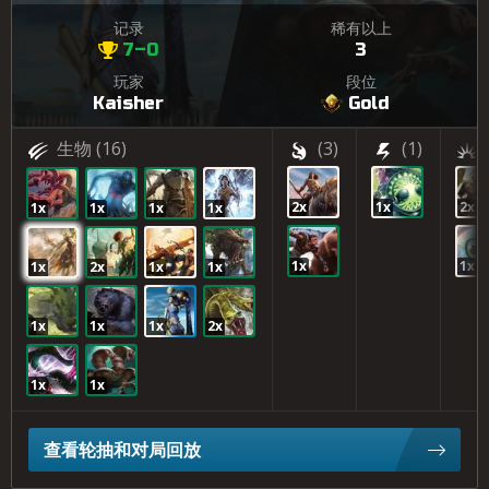
记录
稀有以上
7–0
3
玩家
段位
Kaisher
Gold
生物
(16)
(3)
(1)
2x
1x
2x
1x
1x
1x
1x
1x
1x
1x
2x
1x
1x
1x
1x
1x
2x
1x
1x
查看轮抽和对局回放