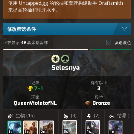
使用 Untapped.gg 的轮抽和套牌构建助手 Draftsmith
来提高轮抽和现开水平。
修改筛选条件
正在显示
49
套席卷套牌
识别混色
Selesnya
记录
稀有以上
7–1
3
玩家
段位
QueenVioletofNL
Bronze
生物
(16)
(3)
(2)
结界
(3)
3x
1x
1x
1x
2x
1x