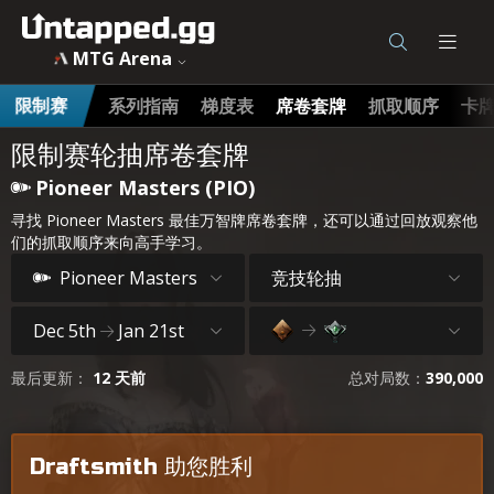
MTG Arena
系列指南
梯度表
席卷套牌
抓取顺序
卡
限制赛
限制赛轮抽席卷套牌
Pioneer Masters (PIO)
寻找 Pioneer Masters 最佳万智牌席卷套牌，还可以通过回放观察他
们的抓取顺序来向高手学习。
竞技轮抽
Pioneer Masters
Dec 5th
Jan 21st
最后更新：
12 天前
总对局数：
390,000
Draftsmith 助您胜利