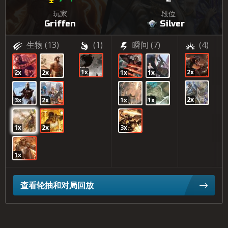
玩家
段位
Griffen
Silver
生物
(13)
(1)
瞬间
(7)
(4)
1x
2x
2x
2x
1x
1x
2x
3x
2x
1x
1x
1x
2x
3x
1x
查看轮抽和对局回放