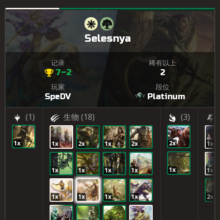
Selesnya
记录
稀有以上
7–2
2
玩家
段位
SpeDV
Platinum
(1)
生物
(18)
(3)
1x
2x
1x
2x
1x
2x
1x
1x
1x
1x
1x
1x
1x
1x
1x
1x
1x
2x