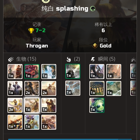
纯白 splashing
记录
稀有以上
7–2
6
玩家
段位
Throgan
Gold
生物
(15)
(2)
瞬间
(5)
1x
1x
1x
1x
1x
1x
1x
1x
1x
1x
2x
2x
1x
1x
2x
1x
1x
1x
1x
1x
1x