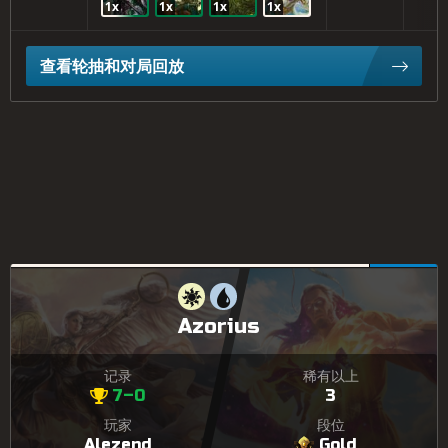
1x
1x
1x
1x
查看轮抽和对局回放
Azorius
记录
稀有以上
7–0
3
玩家
段位
Alezend
Gold