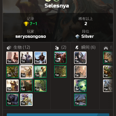
Selesnya
记录
稀有以上
7–1
2
玩家
段位
seryosongoso
Silver
生物
(12)
(2)
瞬间
(6)
结
1x
1x
1x
1x
1x
3x
1x
2x
1x
1x
1x
1x
1x
1x
1x
3x
1x
1x
1x
1x