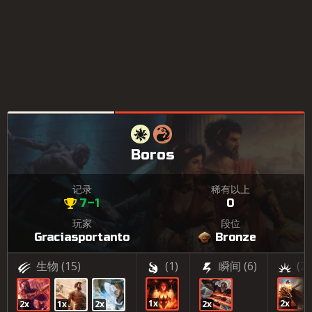
Boros
记录
稀有以上
7–1
0
玩家
段位
Graciasportanto
Bronze
生物
(15)
(1)
瞬间
(6)
(2)
1x
2x
2x
1x
2x
2x