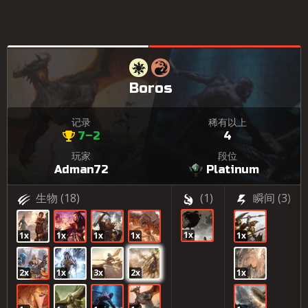
Boros
记录
稀有以上
7–2
4
玩家
段位
Adman72
Platinum
生物
(18)
(1)
瞬间
(3)
1x
1x
1x
1x
1x
1x
2x
1x
3x
2x
1x