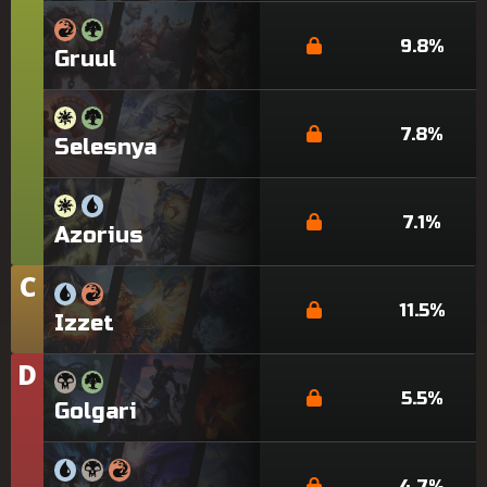
9.8%
Gruul
7.8%
Selesnya
7.1%
Azorius
C
梯
队
11.5%
Izzet
D
梯
队
5.5%
Golgari
4.7%