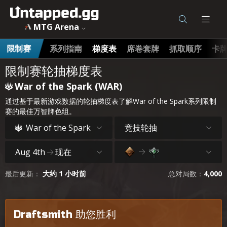
MTG Arena
系列指南
梯度表
席卷套牌
抓取顺序
卡
限制赛
限制赛轮抽梯度表
War of the Spark (WAR)
通过基于最新游戏数据的轮抽梯度表了解War of the Spark系列限制
赛的最佳万智牌色组。
竞技轮抽
War of the Spark
Aug 4th
现在
最后更新：
大约 1 小时前
总对局数：
4,000
Draftsmith 助您胜利