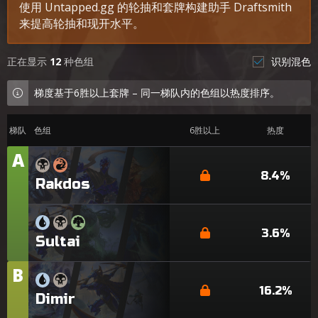
使用 Untapped.gg 的轮抽和套牌构建助手 Draftsmith
来提高轮抽和现开水平。
正在显示
12
种色组
识别混色
梯度基于6胜以上套牌 – 同一梯队内的色组以热度排序。
梯队
色组
6胜以上
热度
A
梯
队
8.4%
Rakdos
3.6%
Sultai
B
梯
队
16.2%
Dimir