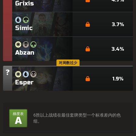
Grixis
3.7%
Simic
3.4%
Abzan
对局数过少
?
梯
队
1.9%
Esper
梯
梯度表
6胜以上战绩在最佳套牌类型一个标准差内的色
A
组。
度
表