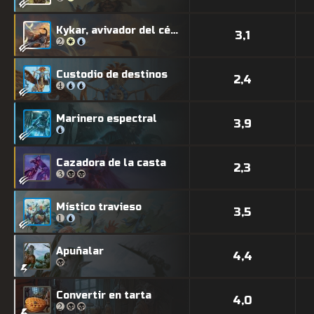
Kykar, avivador del céfiro
3,1
Custodio de destinos
2,4
Marinero espectral
3,9
Cazadora de la casta
2,3
Místico travieso
3,5
Apuñalar
4,4
Convertir en tarta
4,0