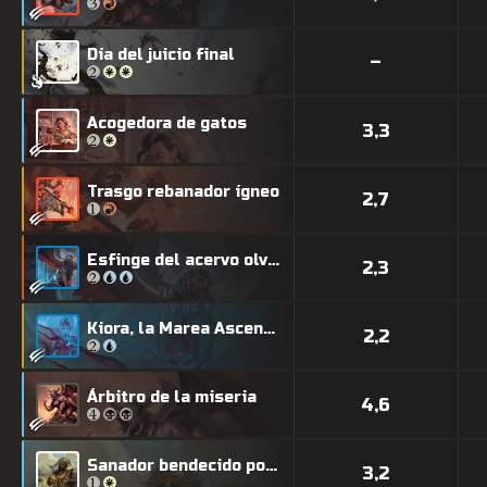
Día del juicio final
–
Acogedora de gatos
3,3
Trasgo rebanador ígneo
2,7
Esfinge del acervo olvidado
2,3
Kiora, la Marea Ascendente
2,2
Árbitro de la miseria
4,6
Sanador bendecido por el sol
3,2