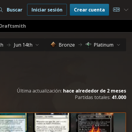
Buscar
Iniciar sesión
Crear cuenta
Choos
Draftsmith
th
Jun 14th
Bronze
Platinum
Última actualización:
hace alrededor de 2 meses
Partidas totales:
41.000