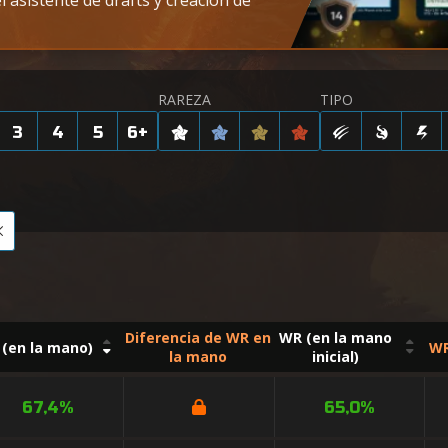
l asistente de drafts y creación de
RAREZA
TIPO
3
4
5
6
+
Diferencia de WR en
WR (en la mano
(en la mano)
WR
la mano
inicial)
67,4%
65,0%