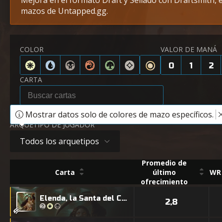
Mejora en el formato Draft y Sellado con Draftsmith, e
mazos de Untapped.gg.
COLOR
VALOR DE MANÁ
0
1
2
CARTA
Mostrar datos solo de colores de mazo específicos.
ARQUETIPO DE JUGADOR
Todos los arquetipos
Promedio de
Carta
último
WR 
ofrecimiento
Elenda, la Santa del Crepúsculo
2,8