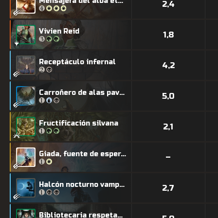
Mensajera del alba eterna
2,4
Vivien Reid
1,8
Receptáculo infernal
4,2
Carroñero de alas pavorosas
5,0
Fructificación silvana
2,1
Giada, fuente de esperanza
–
Halcón nocturno vampiro
2,7
Bibliotecaria respetable