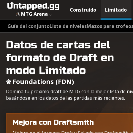
Datos de cartas del formato de Draft en Foundations (FDN
Construido
Limitado
MTG Arena
Guía del conjunto
Lista de niveles
Mazos para trofeo
Datos de cartas del
formato de Draft en
modo Limitado
Foundations (FDN)
Domina tu próximo draft de MTG con la mejor lista de ni
basándose en los datos de las partidas más recientes.
Mejora con Draftsmith