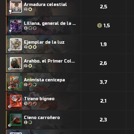
Armadura celestial
2,5
Liliana, general de la Horda
1,5
Ejemplar de la luz
1,9
Arahbo, el Primer Colmillo
2,6
Animista cenicepa
3,7
Tirano bígneo
2,1
Cieno carroñero
2,3