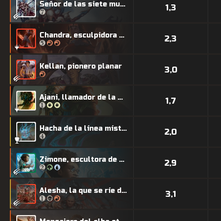
Señor de las siete muertes
1,3
Chandra, esculpidora de llamas
2,3
Kellan, pionero planar
3,0
Ajani, llamador de la manada
1,7
Hacha de la línea mística
2,0
Zimone, escultora de paradojas
2,9
Alesha, la que se ríe del hado
3,1