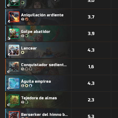
5,0
Aniquilación ardiente
3,7
Golpe abatidor
3,9
Lancear
4,3
Conquistador sediento de sangre
1,6
Águila empírea
4,3
Tejedora de almas
2,3
Berserker del himno bélico
5,3