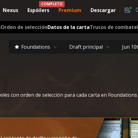
) para MTG - Untapped.gg
COMPLETO
Nexus
Espóilers
Premium
Descargar
s
Orden de selección
Datos de la carta
Trucos de combate
Foundations
Draft principal
Jun 10
veles con orden de selección para cada carta en Foundations