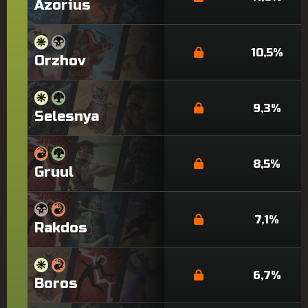
Azorius
10,5%
Orzhov
9,3%
Selesnya
8,5%
Gruul
7,1%
Rakdos
6,7%
Boros