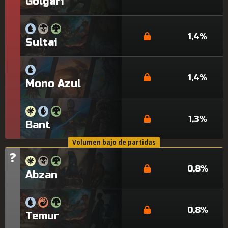
Golgari
1,4%
Sultai
1,4%
Mono Azul
1,3%
Bant
Volumen bajo de partidas
?
Nivel
0,8%
Abzan
0,8%
Temur