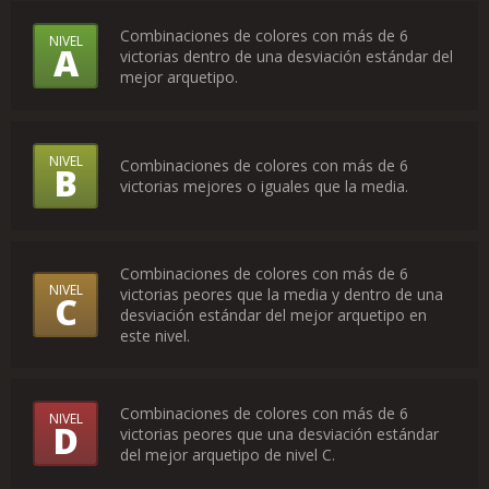
¿Qué
Combinaciones de colores con más de 6
NIVEL
A
victorias dentro de una desviación estándar del
significan
mejor arquetipo.
los
niveles?
NIVEL
Combinaciones de colores con más de 6
B
victorias mejores o iguales que la media.
Combinaciones de colores con más de 6
NIVEL
victorias peores que la media y dentro de una
C
desviación estándar del mejor arquetipo en
este nivel.
Combinaciones de colores con más de 6
NIVEL
D
victorias peores que una desviación estándar
del mejor arquetipo de nivel C.