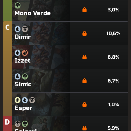
3,0%
Mono Verde
C
Nivel
10,6%
Dimir
6,8%
Izzet
6,7%
Simic
1,0%
Esper
D
Nivel
5,9%