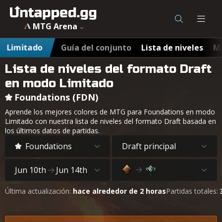
MTG Arena
Limitado
Guía del conjunto
Lista de niveles
Ma
Lista de niveles del formato Draft
en modo Limitado
Foundations (FDN)
Aprende los mejores colores de MTG para Foundations en modo
Limitado con nuestra lista de niveles del formato Draft basada en
los últimos datos de partidas.
Foundations
Draft principal
Jun 10th
Jun 14th
Última actualización:
hace alrededor de 2 horas
Partidas totales: