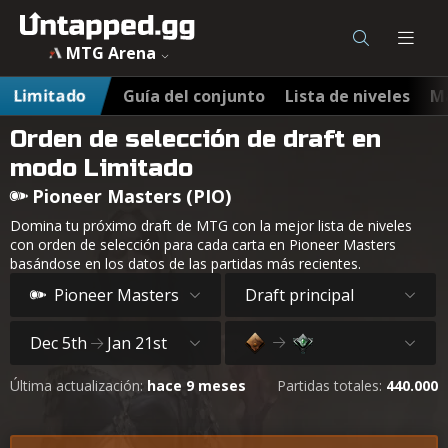
MTG Arena
Limitado
Guía del conjunto
Lista de niveles
Ma
Orden de selección de draft en
modo Limitado
Pioneer Masters (PIO)
Domina tu próximo draft de MTG con la mejor lista de niveles
con orden de selección para cada carta en Pioneer Masters
basándose en los datos de las partidas más recientes.
Pioneer Masters
Draft principal
Dec 5th
Jan 21st
Última actualización:
hace 9 meses
Partidas totales:
440.000