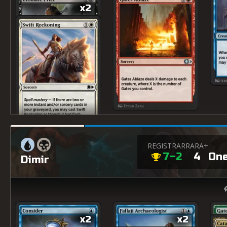
x2
REGISTRAR
RARA+
7–2
4
On
Dimir
x2
x2
x2