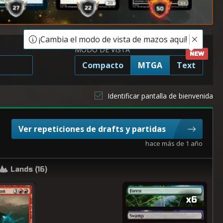
¡Cambia el modo de vista de mazos aquí!
MODO DE VISTA
Compacto
MTGA
Text
Identificar pantalla de bienvenida
Ver repeticiones de drafts y partidas
hace más de 1 año
Lands (
16
)
x6