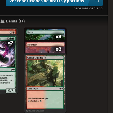
Ver repeticiones de drafts y partidas
hace más de 1 año
)
Lands (
17
)
x8
x2
x8