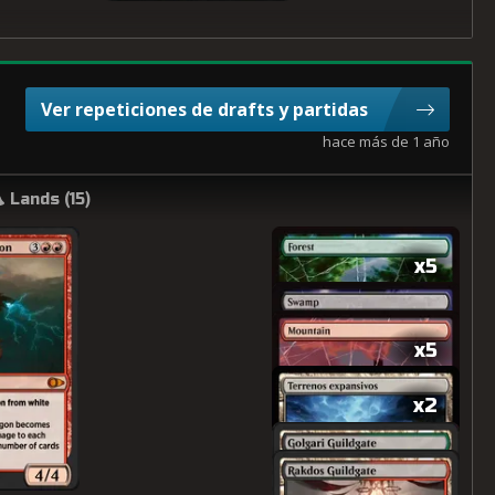
Ver repeticiones de drafts y partidas
hace más de 1 año
Lands (
15
)
x5
x5
x2