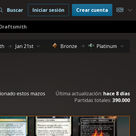
Buscar
Iniciar sesión
Crear cuenta
Choos
Draftsmith
th
Jan 21st
Bronze
Platinum
cionado estos mazos
Última actualización:
hace 8 días
Partidas totales:
390.000