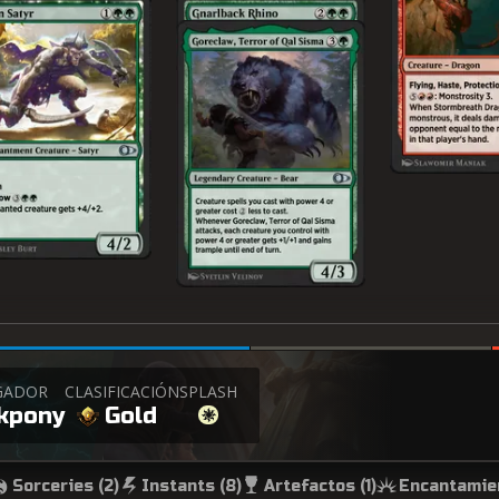
GADOR
CLASIFICACIÓN
SPLASH
kpony
Gold
Sorceries (
2
)
Instants (
8
)
Artefactos (
1
)
Encantamien