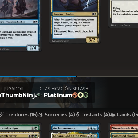
JUGADOR
CLASIFICACIÓN
SPLASH
eThumbNinja
Platinum
Creatures (
16
)
Sorceries (
4
)
Instants (
4
)
Lands (
1