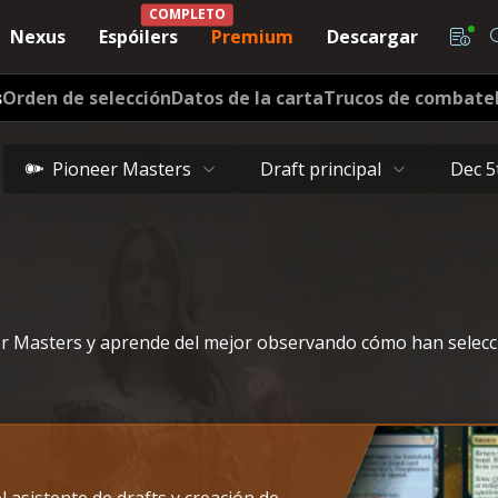
COMPLETO
Nexus
Espóilers
Premium
Descargar
s
Orden de selección
Datos de la carta
Trucos de combate
Pioneer Masters
Draft principal
Dec 5
r Masters y aprende del mejor observando cómo han selec