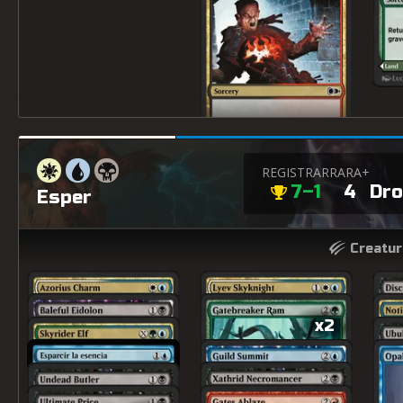
REGISTRAR
RARA+
7–1
4
Dr
Esper
x2
Creatur
x2