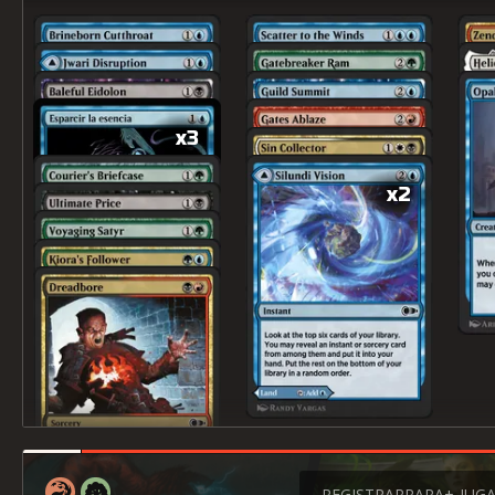
x3
x2
REGISTRAR
RARA+
JUG