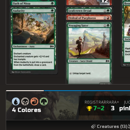
x2
REGISTRAR
RARA+
JU
7–2
3
pin
4 Colores
Creatures (
13
)