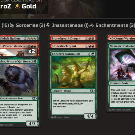
roZ
Gold
 (
16
)
Sorceries (
3
)
Instantáneos (
1
)
Enchantments (
3
x2