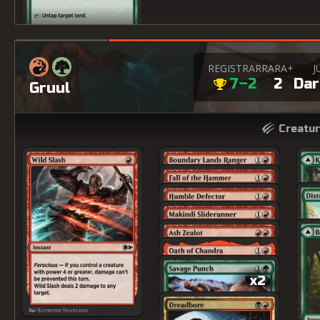
REGISTRAR
RARA+
J
7–2
2
Dar
Gruul
Creatur
x2