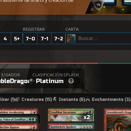
l asistente de drafts y creación de
REGISTRAR
CARTA
4
5
+
7-0
7-1
7-2
JUGADOR
CLASIFICACIÓN
SPLASH
bleDragon
Platinum
lker (
1
)
Creatures (
15
)
Instants (
6
)
Enchantments (
3
)
x2