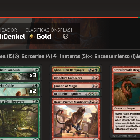
UGADOR
CLASIFICACIÓN
SPLASH
kDenkel
Gold
es (
15
)
Sorceries (
4
)
Instants (
5
)
Encantamiento (
1
)
x3
x2