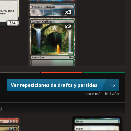
x3
x2
Ver repeticiones de drafts y partidas
hace más de 1 año
6
)