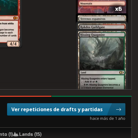
x6
Ver repeticiones de drafts y partidas
hace más de 1 año
to (
1
)
Lands (
15
)