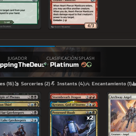
JUGADOR
CLASIFICACIÓN
SPLASH
oppingTheDeus
Platinum
es (
16
)
Sorceries (
2
)
Instants (
4
)
Encantamiento (
1
)
x2