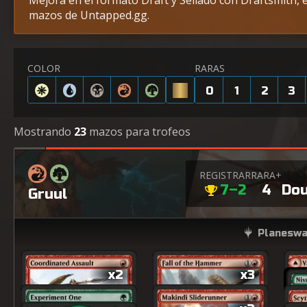
Mejora en el formato Draft y Sellado con Draftsmith, e
mazos de Untapped.gg.
COLOR
RARAS
0
1
2
3
Mostrando
23
mazos para trofeos
REGISTRAR
RARA+
7–2
4
Dou
Gruul
Planeswa
x2
x3