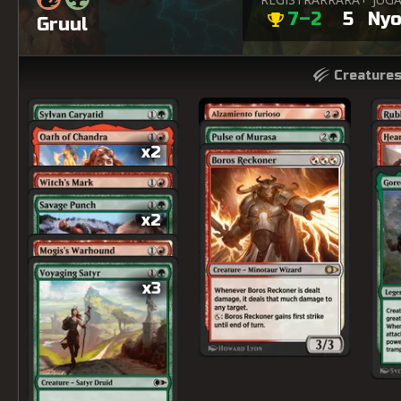
7–2
5
Nyo
Gruul
Creatures
x2
x2
x3