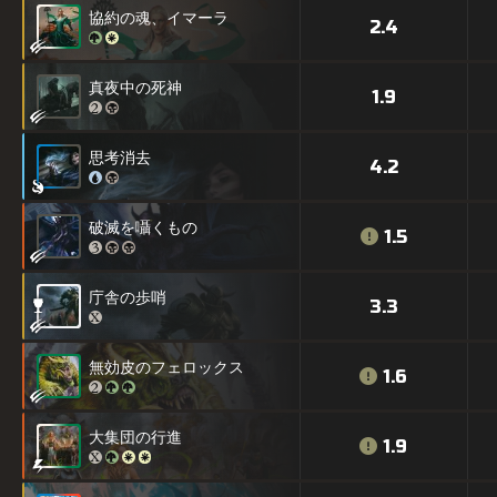
協約の魂、イマーラ
2.4
真夜中の死神
1.9
思考消去
4.2
破滅を囁くもの
1.5
庁舎の歩哨
3.3
無効皮のフェロックス
1.6
大集団の行進
1.9