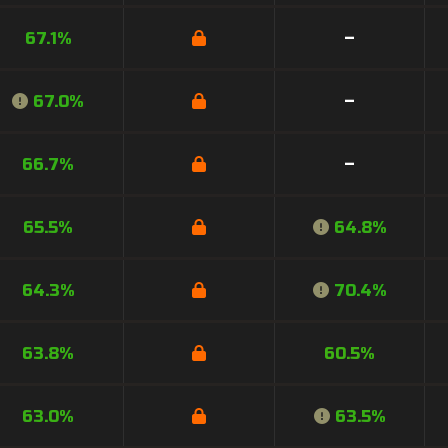
67.1%
–
67.0%
–
66.7%
–
65.5%
64.8%
64.3%
70.4%
63.8%
60.5%
63.0%
63.5%