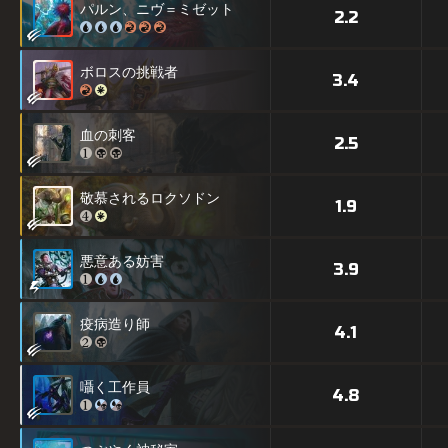
パルン、ニヴ＝ミゼット
2.2
ボロスの挑戦者
3.4
血の刺客
2.5
敬慕されるロクソドン
1.9
悪意ある妨害
3.9
疫病造り師
4.1
囁く工作員
4.8