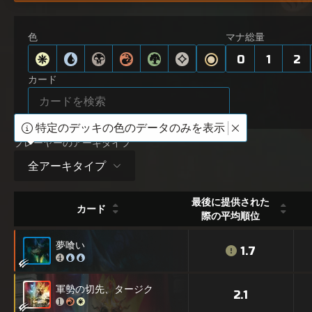
色
マナ総量
0
1
2
カード
特定のデッキの色のデータのみを表示
プレーヤーのアーキタイプ
全アーキタイプ
最後に提供された
カード
際の平均順位
夢喰い
1.7
軍勢の切先、タージク
2.1