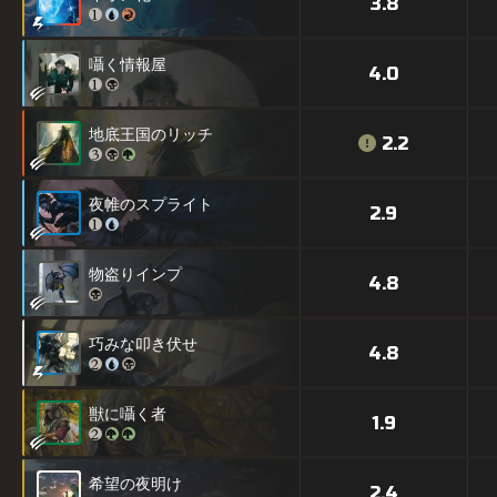
3.8
囁く情報屋
4.0
地底王国のリッチ
2.2
夜帷のスプライト
2.9
物盗りインプ
4.8
巧みな叩き伏せ
4.8
獣に囁く者
1.9
希望の夜明け
2.4