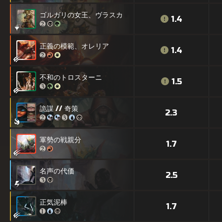
ゴルガリの女王、ヴラスカ
1.4
正義の模範、オレリア
1.4
不和のトロスターニ
1.5
詭謀 // 奇策
2.3
軍勢の戦親分
1.7
名声の代価
2.5
正気泥棒
1.7