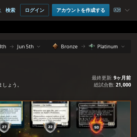
検索
ログイン
アカウントを作成する
Choose 
8th
Jun 5th
Bronze
Platinum
最終更新:
9ヶ月前
しましょう。
総試合数:
21,000