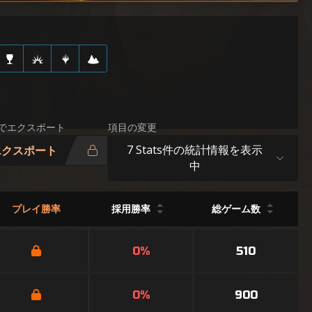
Vでエクスポート
項目の変更
7 Stats件の統計情報を表示
エクスポート
中
プレイ勝率
採用勝率
総ゲーム数
0%
510
0%
900