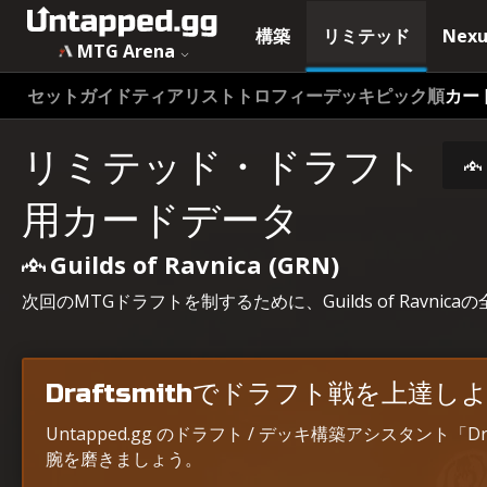
構築
リミテッド
Nexu
MTG Arena
セットガイド
ティアリスト
トロフィーデッキ
ピック順
カー
リミテッド・ドラフト
用カードデータ
Guilds of Ravnica (GRN)
次回のMTGドラフトを制するために、Guilds of Rav
Draftsmithでドラフト戦を上達し
Untapped.gg のドラフト / デッキ構築アシスタント「
腕を磨きましょう。