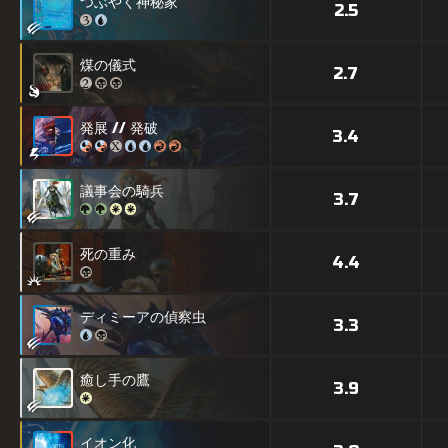
つぶやく神秘家
2.5
煤の儀式
2.7
発展 // 発破
3.4
議事会の騎兵
3.7
死の重み
4.4
ディミーアの偵察虫
3.3
癒し手の鷹
3.9
イオン化