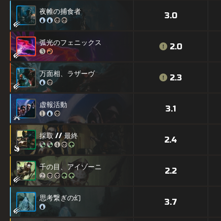
夜帷の捕食者
3.0
弧光のフェニックス
2.0
万面相、ラザーヴ
2.3
虚報活動
3.1
採取 // 最終
2.4
千の目、アイゾーニ
2.2
思考繋ぎの幻
3.7