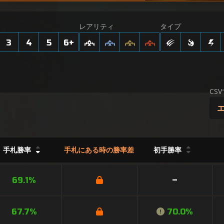
レアリティ
タイプ
3
4
5
6
+
CS
手札勝率
手札にある時の勝率差
初手勝率
69.1%
–
67.7%
70.0%