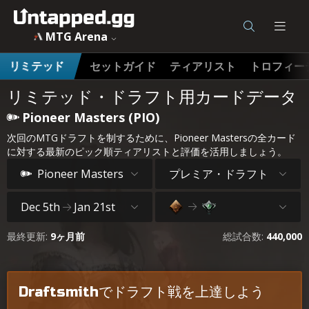
MTG Arena
セットガイド
ティアリスト
トロフィー
リミテッド
リミテッド・ドラフト用カードデータ
Pioneer Masters (PIO)
次回のMTGドラフトを制するために、Pioneer Mastersの全カード
に対する最新のピック順ティアリストと評価を活用しましょう。
プレミア・ドラフト
Pioneer Masters
Dec 5th
Jan 21st
最終更新:
9ヶ月前
総試合数:
440,000
Draftsmithでドラフト戦を上達しよう