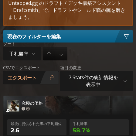
Untapped.gg のドラフト / デッキ構築アシスタント
「Draftsmith」で、ドラフトやシールド戦の腕を磨き
ましょう。
現在のフィルターを編集
ソート
手札勝率
CSVでエクスポート
項目の変更
7 Stats件の統計情報を
エクスポート
表示中
究極の価格
最後に提供された際の平均順位
手札勝率
2.6
58.7%