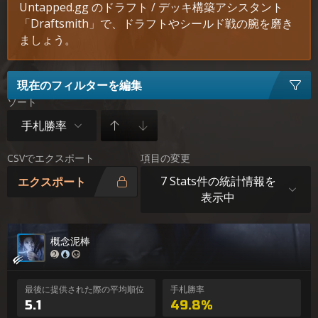
Untapped.gg のドラフト / デッキ構築アシスタント
「Draftsmith」で、ドラフトやシールド戦の腕を磨き
ましょう。
現在のフィルターを編集
ソート
手札勝率
CSVでエクスポート
項目の変更
7 Stats件の統計情報を
エクスポート
表示中
概念泥棒
最後に提供された際の平均順位
手札勝率
5.1
49.8%