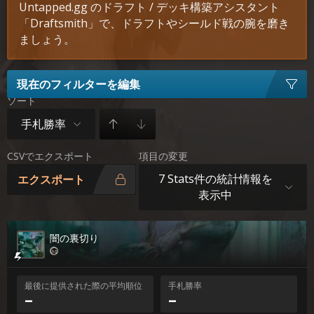
Untapped.gg のドラフト / デッキ構築アシスタント
「Draftsmith」で、ドラフトやシールド戦の腕を磨き
ましょう。
現在のフィルターを編集
ソート
手札勝率
CSVでエクスポート
項目の変更
7 Stats件の統計情報を
エクスポート
表示中
闇の裏切り
最後に提供された際の平均順位
手札勝率
–
–