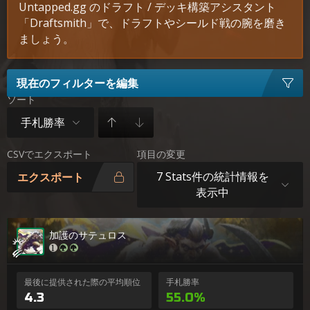
Untapped.gg のドラフト / デッキ構築アシスタント
「Draftsmith」で、ドラフトやシールド戦の腕を磨き
ましょう。
現在のフィルターを編集
ソート
手札勝率
CSVでエクスポート
項目の変更
7 Stats件の統計情報を
エクスポート
表示中
加護のサテュロス
最後に提供された際の平均順位
手札勝率
4.3
55.0%