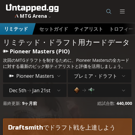
MTG Arena
セットガイド
ティアリスト
トロフィー
リミテッド
リミテッド・ドラフト用カードデータ
Pioneer Masters (PIO)
次回のMTGドラフトを制するために、Pioneer Mastersの全カード
に対する最新のピック順ティアリストと評価を活用しましょう。
プレミア・ドラフト
Pioneer Masters
Dec 5th
Jan 21st
最終更新:
9ヶ月前
総試合数:
440,000
Draftsmithでドラフト戦を上達しよう