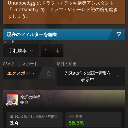
Untapped.gg のドラフト / デッキ構築アシスタント
「Draftsmith」で、ドラフトやシールド戦の腕を磨き
ましょう。
現在のフィルターを編集
ソート
手札勝率
CSVでエクスポート
項目の変更
7 Stats件の統計情報を
エクスポート
表示中
龍詞の咆哮
最後に提供された際の平均順位
手札勝率
3.4
56.3%