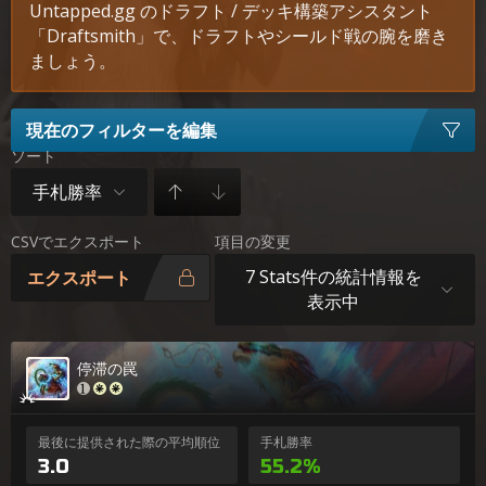
Untapped.gg のドラフト / デッキ構築アシスタント
「Draftsmith」で、ドラフトやシールド戦の腕を磨き
ましょう。
現在のフィルターを編集
ソート
手札勝率
CSVでエクスポート
項目の変更
7 Stats件の統計情報を
エクスポート
表示中
停滞の罠
最後に提供された際の平均順位
手札勝率
3.0
55.2%