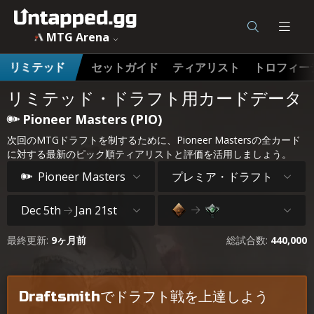
MTG Arena
セットガイド
ティアリスト
トロフィー
リミテッド
リミテッド・ドラフト用カードデータ
Pioneer Masters (PIO)
次回のMTGドラフトを制するために、Pioneer Mastersの全カード
に対する最新のピック順ティアリストと評価を活用しましょう。
プレミア・ドラフト
Pioneer Masters
Dec 5th
Jan 21st
最終更新:
9ヶ月前
総試合数:
440,000
Draftsmithでドラフト戦を上達しよう