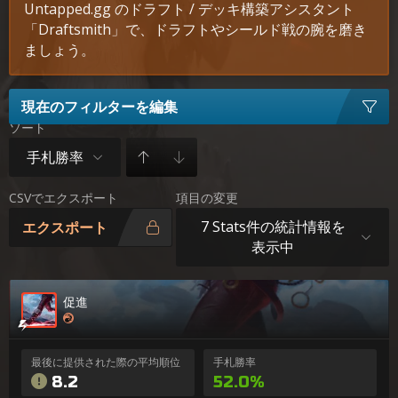
Untapped.gg のドラフト / デッキ構築アシスタント
「Draftsmith」で、ドラフトやシールド戦の腕を磨き
ましょう。
現在のフィルターを編集
ソート
手札勝率
CSVでエクスポート
項目の変更
7 Stats件の統計情報を
エクスポート
表示中
促進
最後に提供された際の平均順位
手札勝率
8.2
52.0%