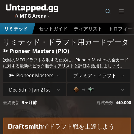
MTG Arena
セットガイド
ティアリスト
トロフィー
リミテッド
リミテッド・ドラフト用カードデータ
Pioneer Masters (PIO)
次回のMTGドラフトを制するために、Pioneer Mastersの全カード
に対する最新のピック順ティアリストと評価を活用しましょう。
プレミア・ドラフト
Pioneer Masters
Dec 5th
Jan 21st
最終更新:
9ヶ月前
総試合数:
440,000
Draftsmithでドラフト戦を上達しよう