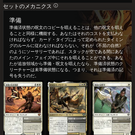
セットのメカニクス
準備
準備済状態の呪文のコピーを唱えることは、他の呪文を唱え
ることと同様に機能する。あなたはそれのコストを支払わな
ければならず、カード・タイプによって定められたタイミン
グのルールに従わなければならない。それが《不屈の自然》
のようにソーサリーであれば、スタックが空である間にあな
たのメイン・フェイズ中にそれを唱えることができる。あな
たが追放領域から準備・呪文を唱えたなら、準備済状態のク
リーチャーは未準備状態になる。つまり、それは準備済の記
号を失うのだ。
休(きゅう)戦(せん)の名(めい)誉(よ)教(きょう)授(じゅ)
桂(けい)冠(かん)詩(し)人(じん)、アビゲール
精(せい)鋭(えい)の迎(げい)撃(げき