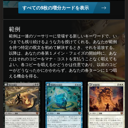
すべての9枚の増分カードを表示
範例
範例は一連のソーサリーに登場する新しいキーワードで、い
つまでも残り続けるような力を授けてくれる。あなたが範例
を持つ特定の呪文を初めて解決するとき、それを追放する。
以降は、あなたの各第１メイン・フェイズの開始時に、あな
たはそれのコピーをマナ・コストを支払うことなく唱えても
よい。各コピーを唱えるかどうかは任意であり、以前のコピ
ーがどうなったかにかかわらず、あなたの各ターンに１つ唱
える機会を得る。
端(たん)正(せい)な論(ろん)文(ぶん)
谺(こだま)詠(えい)唱(しょう)の討(とう)論(ろん)会(かい)
修(しゅう)復(ふく)授(じゅ)業(ぎょ