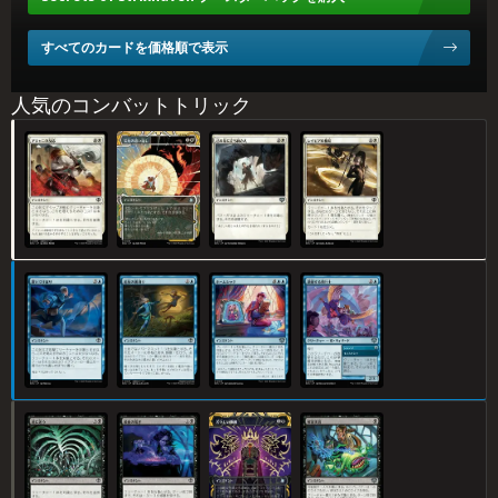
すべてのカードを価格順で表示
人気のコンバットトリック
アジャニの反(はん)応(のう)
災(さい)厄(やく)の追(お)い返(かえ)し
己(おのれ)の為(ため)に立(た)ち向(む)かえ
レイピアの機(き)知(ち)
置(お)いてけぼり
追(つい)放(ほう)の裏(うら)切(ぎ)り
ホームシック
激(げき)励(れい)する飛(ひ)行(こう)士(し)
道(みち)に迷(まよ)う
最(さい)後(ご)の喘(あえ)ぎ
苦(にが)々(にが)しい勝(しょう)利(り)
解(かい)剖(ぼう)実(じっ)習(しゅう)