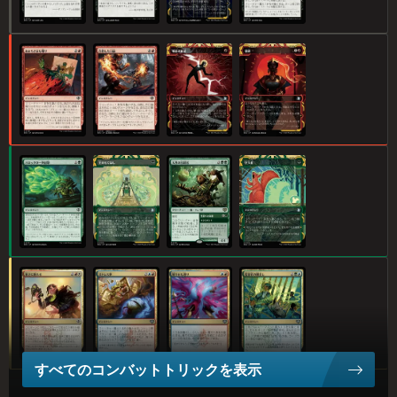
あからさまな嘲(あざけ)り
白(はく)熱(ねつ)した口(こう)論(ろん)
噴(ふん)出(しゅつ)の稲(いな)妻(ずま)
削(さく)剥(はく)
バロッグの一(いっ)斉(せい)射(しゃ)撃(げき)
王(おう)のもてなし
大(だい)界(かい)の回(かい)収(しゅう)者(しゃ)
巨(きょ)大(だい)化(か)
暑(あつ)さに萎(しお)れる
ストレス夢(む)
鮮(あざ)やかな迸(ほとばし)り
監(かん)督(とく)官(かん)の眼(まな)差(ざ)し
すべてのコンバットトリックを表示