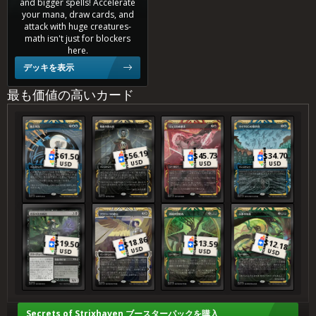
and bigger spells! Accelerate
0.1%
your mana, draw cards, and
Gruul
attack with huge creatures-
math isn't just for blockers
here.
デッキを表示
最も価値の高いカード
意(い)志(し)の力(ちから)
吸(きゅう)血(けつ)の教(きょう)示(じ)者(しゃ)
ジェスカの意(い)志(し)
サイクロンの裂(さ)け目(め)
56.19
$
45.73
34.70
61.50
$
$
$
USD
USD
USD
USD
悲(ひ)哀(あい)の名(めい)誉(よ)教(きょう)授(じゅ)
アクローマの意(い)志(し)
森(しん)林(りん)の目(め)覚(ざ)め
大(たい)軍(ぐん)の功(こう)
18.86
$
$
$
12.18
19.50
13.59
$
USD
USD
USD
USD
Secrets of Strixhaven ブースターパックを購入