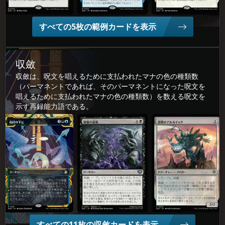
すべての5枚の範例カードを表示
収斂
収斂は、呪文を唱えるために支払われたマナの色の種類数
（パーマネントであれば、そのパーマネントになった呪文を
唱えるために支払われたマナの色の種類数）を数える呪文を
示す再録能力語である。
白(はく)日(じつ)の下(もと)に
秘(ひ)儀(ぎ)の前(ぜん)兆(ちょう)
怨(えん)恨(こん)のアルカイック
すべての11枚の収斂カードを表示