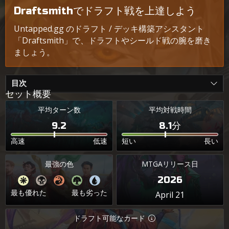
Draftsmithでドラフト戦を上達しよう
Untapped.gg のドラフト / デッキ構築アシスタント
「Draftsmith」で、ドラフトやシールド戦の腕を磨き
ましょう。
目次
セット概要
平均ターン数
平均対戦時間
9.2
8.1分
高速
低速
短い
長い
最強の色
MTGAリリース日
2026
最も優れた
最も劣った
April 21
ドラフト可能なカード