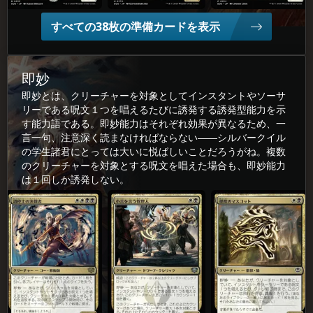
すべての38枚の準備カードを表示
即妙
即妙とは、クリーチャーを対象としてインスタントやソーサ
リーである呪文１つを唱えるたびに誘発する誘発型能力を示
す能力語である。即妙能力はそれぞれ効果が異なるため、一
言一句、注意深く読まなければならない――シルバークイル
の学生諸君にとっては大いに悦ばしいことだろうがね。複数
のクリーチャーを対象とする呪文を唱えた場合も、即妙能力
は１回しか誘発しない。
調(ちょう)停(てい)士(し)の決(けっ)闘(とう)者(しゃ)
小(こ)言(ごと)を言(い)う管(かん)理(り)人(にん)
墨(ぼく)獣(じゅう)のマスコット