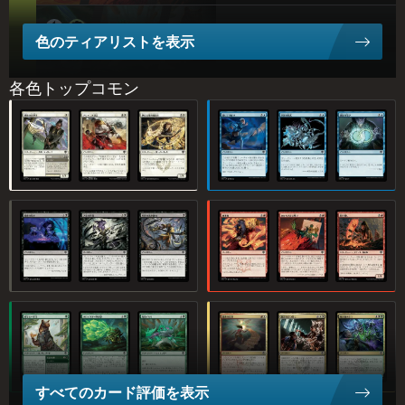
色のティアリストを表示
10.5%
Simic
各色トップコモン
C
テ
ィ
7.1%
精(せい)鋭(えい)の迎(げい)撃(げき)手(しゅ)
アジャニの反(はん)応(のう)
熱(ねっ)心(しん)な象(しょう)形(けい)魔(ま)道(どう)士(し)
置(お)いてけぼり
本(ほん)質(しつ)の散(さん)乱(らん
速(はや)足(あし)
Temur
ア
3.4%
Jeskai
最(さい)後(ご)の喘(あえ)ぎ
才(さい)気(き)の代(だい)償(しょう)
円(えん)熟(じゅく)の美(び)辞(じ)麗(れい)句(く)
秘(ひ)本(ほん)破(は)
あからさまな嘲(あざけ)り
粗(あら)石(いし)熾
D
テ
ィ
5.9%
Sultai
ア
篤(とく)学(がく)な一(いち)年(ねん)生(せい)
バロッグの一(いっ)斉(せい)射(しゃ)撃(げき)
有(ゆう)毒(どく)イモリ
過(か)去(こ)の追(つい)求(きゅう)
無(む)言(ごん)の言(い)い渡(わた)
死(し)と組(く)み打
2.7%
Mardu
すべてのカード評価を表示