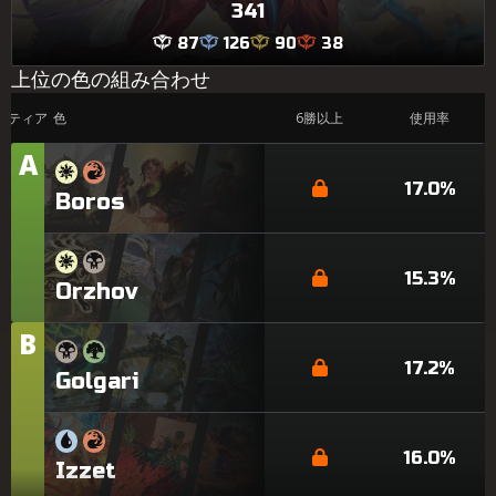
341
87
126
90
38
上位の色の組み合わせ
ティア
色
6勝以上
使用率
A
テ
ィ
17.0%
Boros
ア
15.3%
Orzhov
B
テ
ィ
17.2%
Golgari
ア
16.0%
Izzet