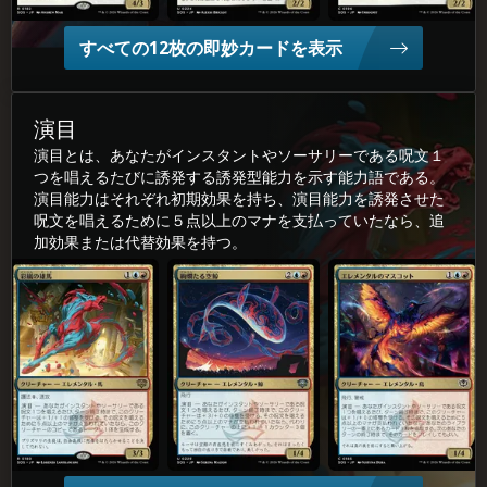
すべての12枚の即妙カードを表示
演目
演目とは、あなたがインスタントやソーサリーである呪文１
つを唱えるたびに誘発する誘発型能力を示す能力語である。
演目能力はそれぞれ初期効果を持ち、演目能力を誘発させた
呪文を唱えるために５点以上のマナを支払っていたなら、追
加効果または代替効果を持つ。
彩(さい)嵐(らん)の雄(お)馬(うま)
絢(けん)爛(らん)たる空(そら)鯨(くじら)
エレメンタルのマスコット