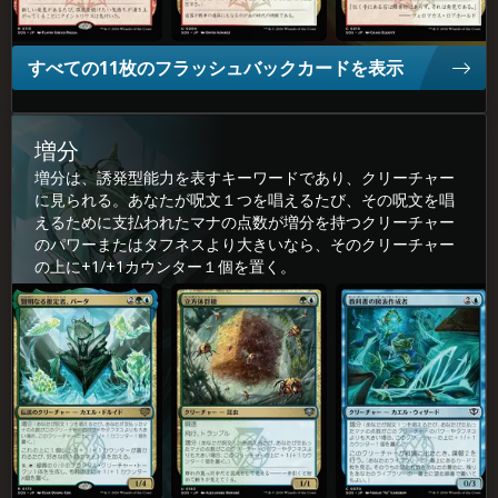
すべての11枚のフラッシュバックカードを表示
増分
増分は、誘発型能力を表すキーワードであり、クリーチャー
に見られる。あなたが呪文１つを唱えるたび、その呪文を唱
えるために支払われたマナの点数が増分を持つクリーチャー
のパワーまたはタフネスより大きいなら、そのクリーチャー
の上に+1/+1カウンター１個を置く。
賢(けん)明(めい)なる推(すい)定(てい)者(しゃ)、バータ
立(りっ)方(ぽう)体(たい)群(ぐん)棲(せい)
教(きょう)科(か)書(しょ)の図(ず)