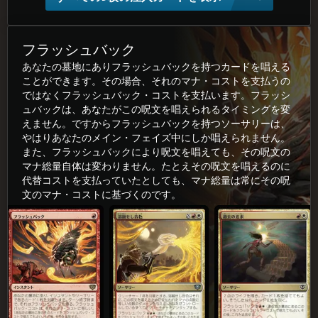
フラッシュバック
あなたの墓地にありフラッシュバックを持つカードを唱える
ことができます。その場合、それのマナ・コストを支払うの
ではなくフラッシュバック・コストを支払います。フラッシ
ュバックは、あなたがこの呪文を唱えられるタイミングを変
えません。ですからフラッシュバックを持つソーサリーは、
やはりあなたのメイン・フェイズ中にしか唱えられません。
また、フラッシュバックにより呪文を唱えても、その呪文の
マナ総量自体は変わりません。たとえその呪文を唱えるのに
代替コストを支払っていたとしても、マナ総量は常にその呪
文のマナ・コストに基づくのです。
フラッシュバック
溶(よう)融(ゆう)せし音(ね)色(いろ)
過(か)去(こ)の追(つい)求(きゅう)