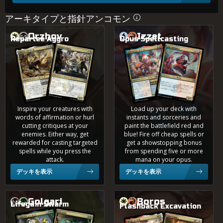
1.9%
Abzan
アーキタイプと指針アンコモン
少ない試合数
Orzhov
Izzet
?
テ
荒(あら)削(けず)りな天(てん)才(さい)、サナール
桂(けい)冠(かん)詩(し)人(じん)、アビゲール
Repartee Aggro
Opus Spellcasting
ィ
小(こ)言(ごと)を言(い)う管(かん)理(り)人(にん)
抽(ちゅう)象(しょう)の描(びょ
0.7%
4色
ア
0.5%
4色
Inspire your creatures with
Load up your deck with
words of affirmation or hurl
instants and sorceries and
cutting critiques at your
paint the battlefield red and
0.2%
enemies. Either way, get
blue! Fire off cheap spells or
Grixis
rewarded for casting targeted
get a showstopping bonus
spells while you press the
from spending five or more
attack.
mana on your opus.
0.2%
デッキを表示
デッキを表示
4色
交(こう)換(かん)留(りゅう)学(がく)生(せい)、ルーウェン
Golgari
Boros
Lifegain Swarm
Flashback Excavation
0.2%
歴(れき)史(し)通(つう)、キーロル
先(せん)生(せい)の害(がい)獣(じゅう)
Jund