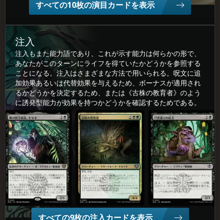
すべての10枚の演目カードを表示
注入
注入もまた能力語であり、これが示す能力は何らかの形で、
あなたがこのターンにライフを得ていたかどうかを参照する
ことになる。注入はさまざまな方法で用いられる。呪文に追
加効果あるいは代替効果を与えるため、ボーナスが適用され
るかどうかを決定するため、または《古株の教育者》のよう
に誘発型能力が効果を持つかどうかを確認するためである。
脈(みゃく)の新(しん)学(がく)部(ぶ)長(ちょう)、モセオ
古(ふる)株(かぶ)の教(きょう)育(いく)者(しゃ)
尺(しゃっ)骨(こつ)通(どお)りの店
すべての9枚の注入カードを表示