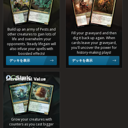
熟(じゅく)練(れん)の巻(まき)
0.2%
4色
Build up an army of Pests and
Fill your graveyard and then
other creatures to gain lots of
dig it back up again. When
life and overwhelm your
0.1%
Bant
cards leave your graveyard,
opponents. Steady lifegain will
you'll uncover the power for
also infuse your spells with
history-making plays!
boosted effects!
デッキを表示
デッキを表示
0.1%
4色
観(かん)察(さつ)眼(がん)ある配(はい)列(れつ)者(しゃ)、タム
Simic
Incremental Value
立(りっ)方(ぽう)体(たい)群(ぐん)棲(せい)
0.1%
Naya
0.1%
Dimir
Grow your creatures with
counters as you cast bigger