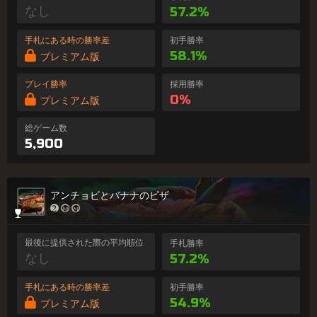
なし
57.2%
手札にある時の勝率差
初手勝率
58.1%
プレミアム版
プレイ勝率
採用勝率
0%
プレミアム版
総ゲーム数
5,900
アンチョビとバナナのピザ
最後に提供された際の平均順位
手札勝率
なし
57.2%
手札にある時の勝率差
初手勝率
54.9%
プレミアム版