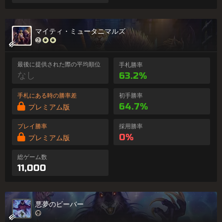
マイティ・ミュータニマルズ
最後に提供された際の平均順位
手札勝率
なし
63.2%
手札にある時の勝率差
初手勝率
64.7%
プレミアム版
プレイ勝率
採用勝率
0%
プレミアム版
総ゲーム数
11,000
悪夢のビーバー