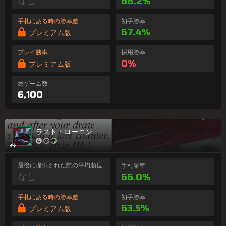
なし
68.2%
手札にある時の勝率差
初手勝率
67.4%
プレミアム版
プレイ勝率
採用勝率
0%
プレミアム版
総ゲーム数
6,100
ラスト・ローニン
最後に提供された際の平均順位
手札勝率
なし
66.0%
手札にある時の勝率差
初手勝率
63.5%
プレミアム版