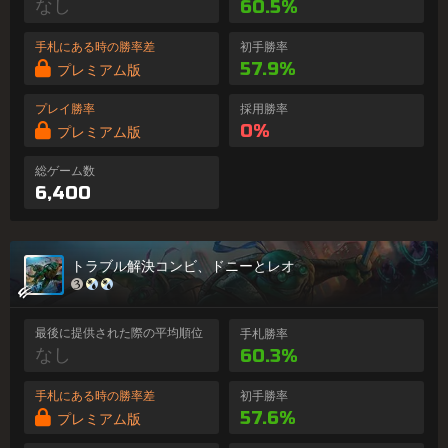
なし
60.5%
手札にある時の勝率差
初手勝率
57.9%
プレミアム版
プレイ勝率
採用勝率
0%
プレミアム版
総ゲーム数
6,400
トラブル解決コンビ、ドニーとレオ
最後に提供された際の平均順位
手札勝率
なし
60.3%
手札にある時の勝率差
初手勝率
57.6%
プレミアム版