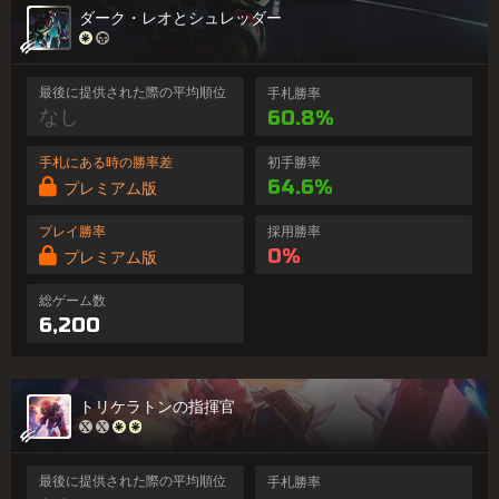
ダーク・レオとシュレッダー
最後に提供された際の平均順位
手札勝率
なし
60.8%
手札にある時の勝率差
初手勝率
64.6%
プレミアム版
プレイ勝率
採用勝率
0%
プレミアム版
総ゲーム数
6,200
トリケラトンの指揮官
最後に提供された際の平均順位
手札勝率