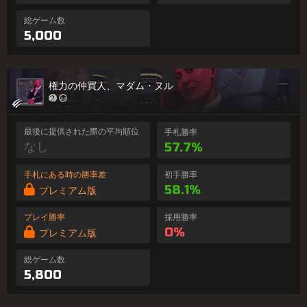
総ゲーム数
5,000
権力の仲買人、マダム・ヌル
最後に提供された際の平均順位
手札勝率
なし
57.7%
手札にある時の勝率差
初手勝率
58.1%
プレミアム版
プレイ勝率
採用勝率
0%
プレミアム版
総ゲーム数
5,800