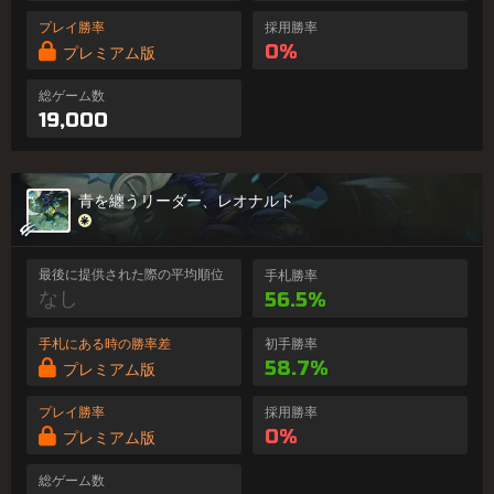
プレイ勝率
採用勝率
0%
プレミアム版
総ゲーム数
19,000
青を纏うリーダー、レオナルド
最後に提供された際の平均順位
手札勝率
なし
56.5%
手札にある時の勝率差
初手勝率
58.7%
プレミアム版
プレイ勝率
採用勝率
0%
プレミアム版
総ゲーム数