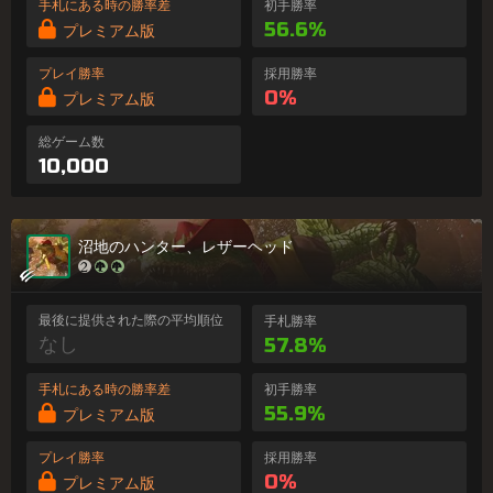
手札にある時の勝率差
初手勝率
56.6%
プレミアム版
プレイ勝率
採用勝率
0%
プレミアム版
総ゲーム数
10,000
沼地のハンター、レザーヘッド
最後に提供された際の平均順位
手札勝率
なし
57.8%
手札にある時の勝率差
初手勝率
55.9%
プレミアム版
プレイ勝率
採用勝率
0%
プレミアム版