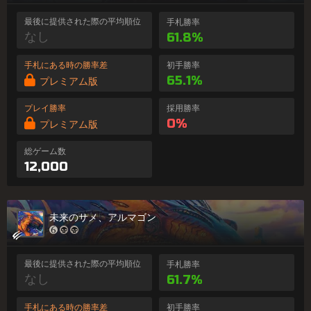
最後に提供された際の平均順位
手札勝率
なし
61.8%
手札にある時の勝率差
初手勝率
65.1%
プレミアム版
プレイ勝率
採用勝率
0%
プレミアム版
総ゲーム数
12,000
未来のサメ、アルマゴン
最後に提供された際の平均順位
手札勝率
なし
61.7%
手札にある時の勝率差
初手勝率