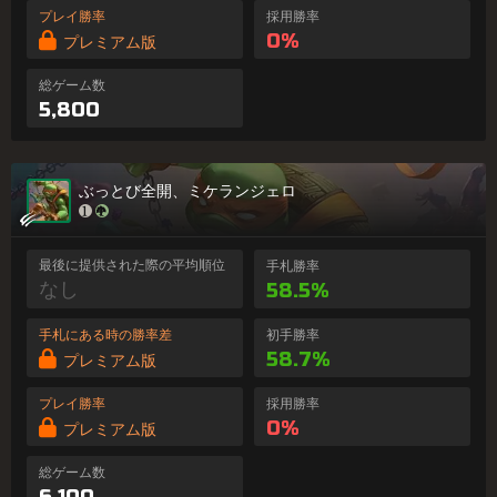
プレイ勝率
採用勝率
0%
プレミアム版
総ゲーム数
5,800
ぶっとび全開、ミケランジェロ
最後に提供された際の平均順位
手札勝率
なし
58.5%
手札にある時の勝率差
初手勝率
58.7%
プレミアム版
プレイ勝率
採用勝率
0%
プレミアム版
総ゲーム数
6,100