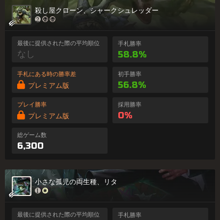
殺し屋クローン、シャークシュレッダー
最後に提供された際の平均順位
手札勝率
なし
58.8%
手札にある時の勝率差
初手勝率
56.8%
プレミアム版
プレイ勝率
採用勝率
0%
プレミアム版
総ゲーム数
6,300
小さな孤児の両生種、リタ
最後に提供された際の平均順位
手札勝率