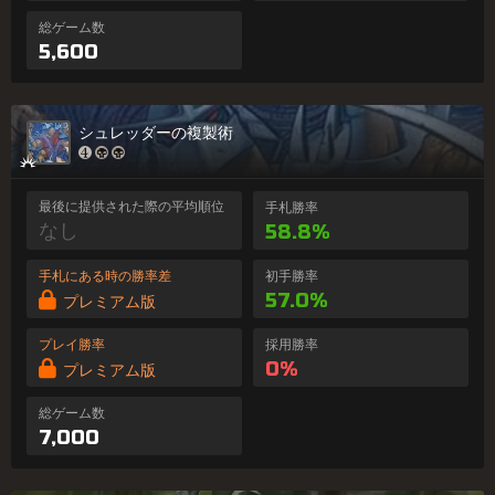
総ゲーム数
5,600
シュレッダーの複製術
最後に提供された際の平均順位
手札勝率
なし
58.8%
手札にある時の勝率差
初手勝率
57.0%
プレミアム版
プレイ勝率
採用勝率
0%
プレミアム版
総ゲーム数
7,000