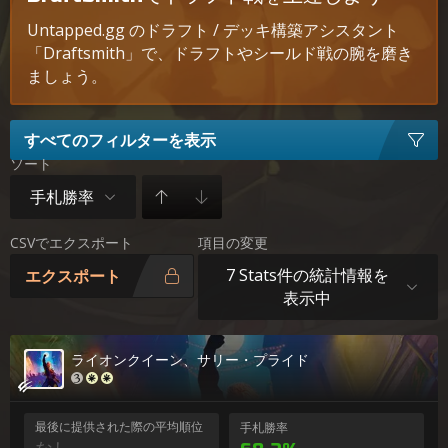
Untapped.gg のドラフト / デッキ構築アシスタント
「Draftsmith」で、ドラフトやシールド戦の腕を磨き
ましょう。
すべてのフィルターを表示
ソート
手札勝率
CSVでエクスポート
項目の変更
7 Stats件の統計情報を
エクスポート
表示中
ライオンクイーン、サリー・プライド
最後に提供された際の平均順位
手札勝率