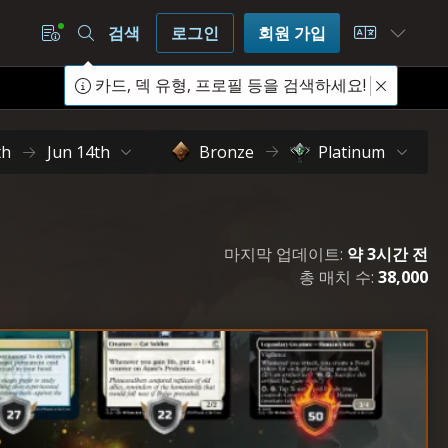
검색
로그인
회원 가입
Choose L
카드, 덱 유형, 프로필 등을 검색하세요!
th
Jun 14th
Bronze
Platinum
마지막 업데이트:
약 3시간 전
총 매치 수:
38,000