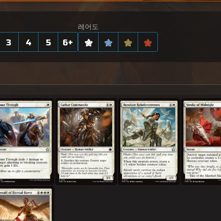
레어도
3
4
5
6
+
뚫고 지나가기
성전사 특공대원
단호한 원군
자정의 일격
영원한 새벽의 전령