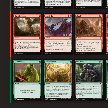
폭발 벼락
확실한 일격
마멸
거대화
뱀가죽 장막
물어뜯어 쓰러뜨리기