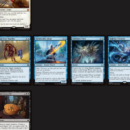
함께 도망치다
정령술사 숙련자
요정꽃 계략
고위 요정 사기
파이로 굽기