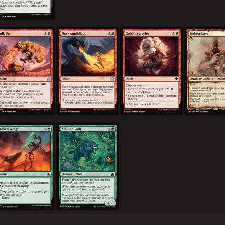
덩치 키우기
불타는 절멸
고블린 기습
불씨칼날
부러진 날개
매복 늑대