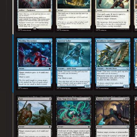
주의 분산
유령 선원
소금물태생 살인귀
찌르기
꾸며낸 죽음
영웅의 몰락