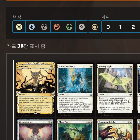
색상
마나
0
1
2
카드
38
장 표시 중
규탄
신성한 회복력
순간의 비행
천상의 갑옷
발톱 꺼내기
빛나는 질책