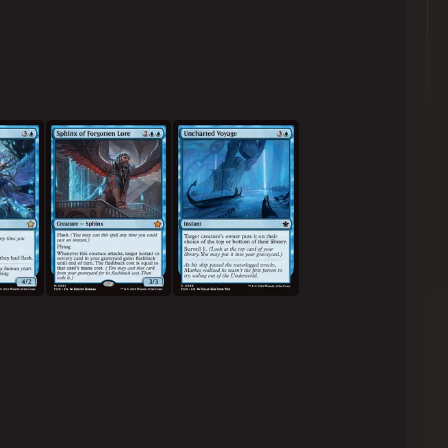
꾼
잊혀진 설화의 스핑크스
미지의 항해