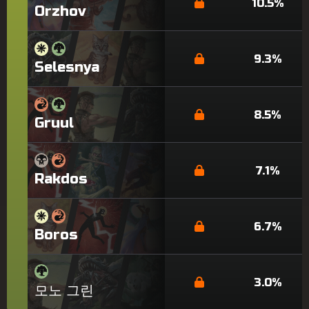
10.5%
Orzhov
9.3%
Selesnya
8.5%
Gruul
7.1%
Rakdos
6.7%
Boros
3.0%
모노 그린