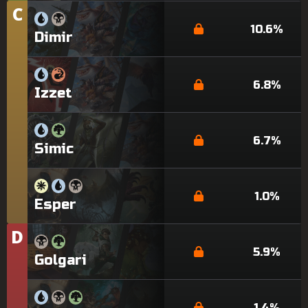
C
티
어
10.6%
Dimir
6.8%
Izzet
6.7%
Simic
1.0%
Esper
D
티
어
5.9%
Golgari
1.4%