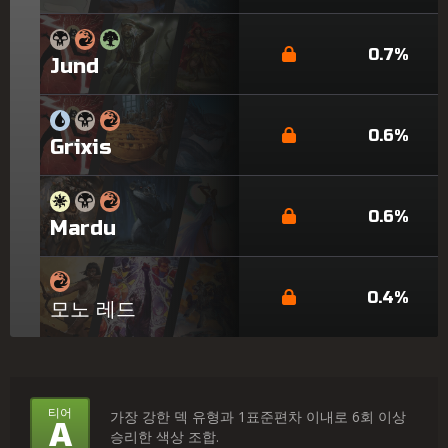
0.7%
Jund
0.6%
Grixis
0.6%
Mardu
0.4%
모노 레드
티
티어
가장 강한 덱 유형과 1표준편차 이내로 6회 이상
A
승리한 색상 조합.
어