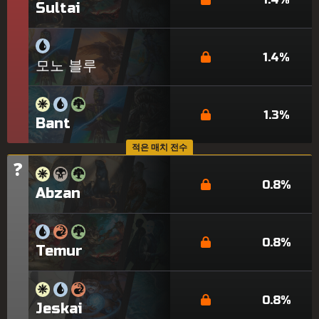
Sultai
1.4%
모노 블루
1.3%
Bant
적은 매치 전수
?
티
어
0.8%
Abzan
0.8%
Temur
0.8%
Jeskai