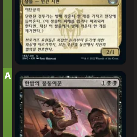
티
A
어
한밤의 몽둥이꾼