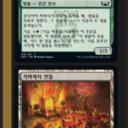
카바레티 안뜰