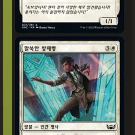
말쑥한 방패병