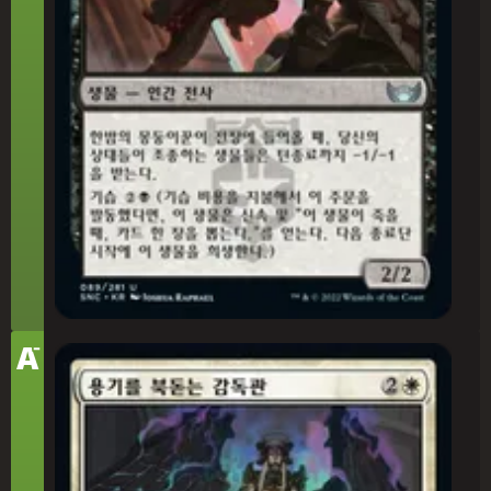
-
티
A
어
용기를 북돋는 감독관