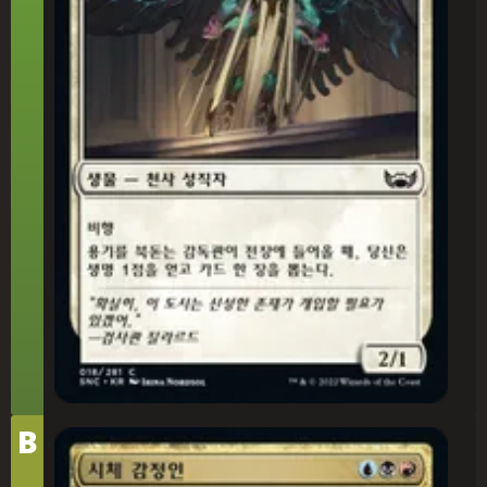
티
B
어
시체 감정인