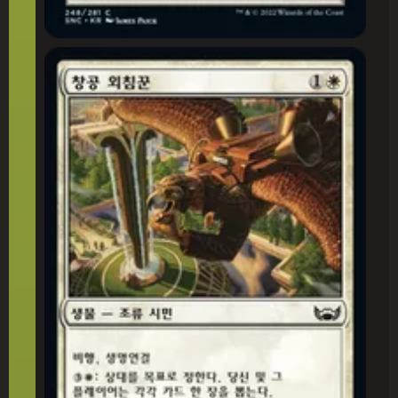
창공 외침꾼