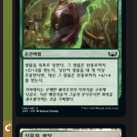
+
티
C
어
식물원 광장