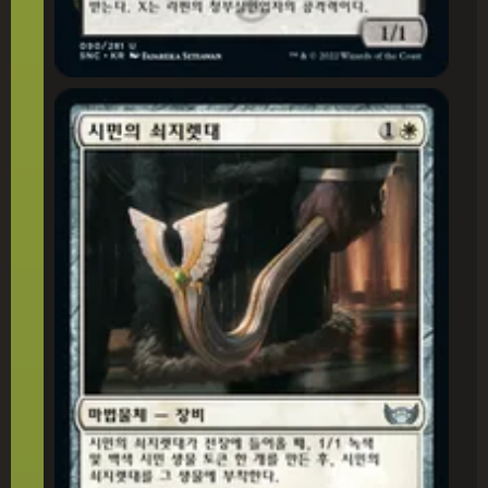
시민의 쇠지렛대