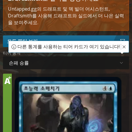
Untapped.gg의 드래프트 및 덱 빌더 어시스턴트,
Draftsmith를 사용해 드래프트와 실드에서 더 나은 실력
을 보여주세요.
모든 필터 보기
다른 통계를 사용하는 티어 카드가 여기 있습니다!
티어 통계
손패 승률
+
티
A
어
초능력 소매치기