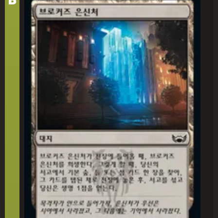
어
브로커즈 은신처