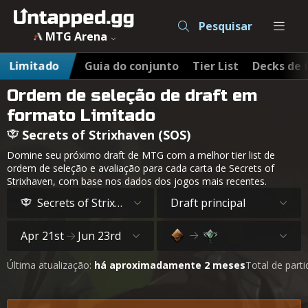
Pesquisar
MTG Arena
Limitado
Guia do conjunto
Tier List
Decks de 
Ordem de seleção de draft em
formato Limitado
Secrets of Strixhaven (SOS)
Domine seu próximo draft de MTG com a melhor tier list de
ordem de seleção e avaliação para cada carta de Secrets of
Strixhaven, com base nos dados dos jogos mais recentes.
Secrets of Strixhaven
Draft principal
Apr 21st
Jun 23rd
Última atualização:
há aproximadamente 2 meses
Total de parti