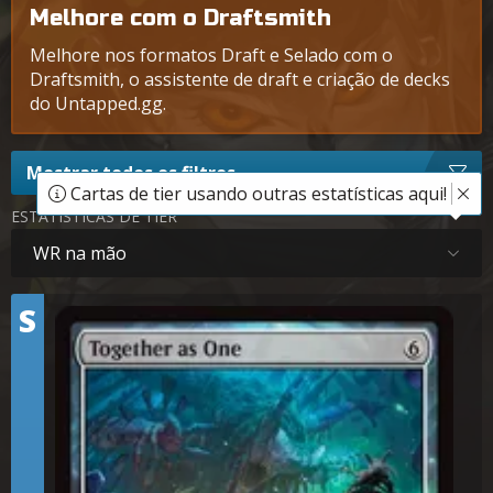
Melhore com o Draftsmith
Melhore nos formatos Draft e Selado com o
Draftsmith, o assistente de draft e criação de decks
do Untapped.gg.
Mostrar todos os filtros
Cartas de tier usando outras estatísticas aqui!
ESTATÍSTICAS DE TIER
WR na mão
Tier
S
Juntos Como Um Só