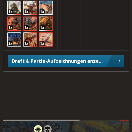
1x
1x
1x
1x
1x
1x
3x
1x
1x
Draft & Partie-Aufzeichnungen anzeigen