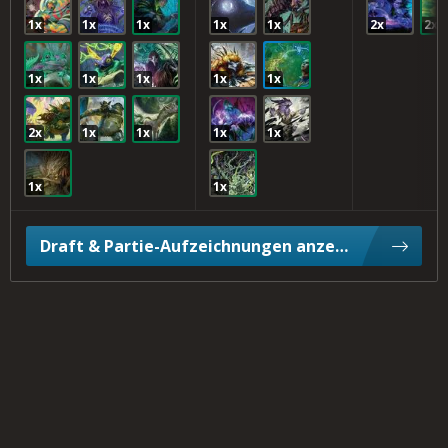
1x
1x
1x
1x
1x
2x
2x
1x
1x
1x
1x
1x
2x
1x
1x
1x
1x
1x
1x
Draft & Partie-Aufzeichnungen anzeigen