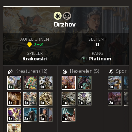
Orzhov
AUFZEICHNEN
SELTEN+
7–2
0
SPIELER
RANG
Krakovski
Platinum
Kreaturen
(12)
Hexereien
(5)
Sponta
1x
2x
1x
1x
1x
1x
1x
1x
1x
1x
1x
1x
2x
1x
1x
2x
1x
1x