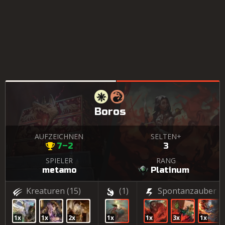
Boros
AUFZEICHNEN
SELTEN+
7–2
3
SPIELER
RANG
metamo
Platinum
Kreaturen
(15)
(1)
Spontanzauber
(5
1x
1x
2x
1x
1x
3x
1x