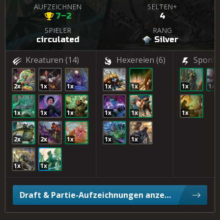
AUFZEICHNEN
SELTEN+
7–2
4
SPIELER
RANG
circulated
Silver
Kreaturen
(14)
Hexereien
(6)
Sponta
2x
1x
1x
1x
1x
1x
1x
1x
1x
1x
1x
1x
1x
2x
2x
1x
1x
1x
1x
1x
Draft & Partie-Aufzeichnungen anzeigen