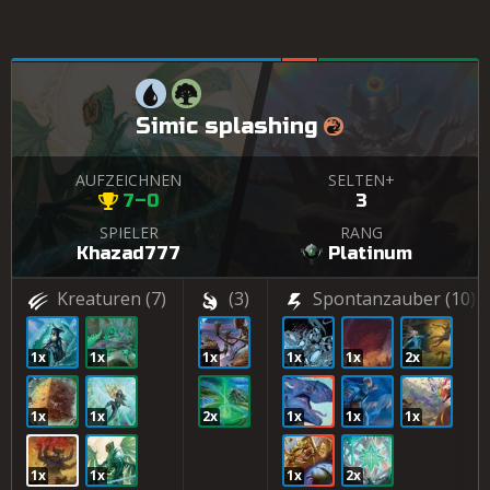
Simic splashing
AUFZEICHNEN
SELTEN+
7–0
3
SPIELER
RANG
Khazad777
Platinum
Kreaturen
(7)
(3)
Spontanzauber
(10)
1x
1x
1x
1x
1x
2x
1x
1x
2x
1x
1x
1x
1x
1x
1x
2x