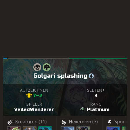
Golgari splashing
AUFZEICHNEN
SELTEN+
7–2
3
SPIELER
RANG
VeiledWanderer
Platinum
Kreaturen
(11)
Hexereien
(7)
Sponta