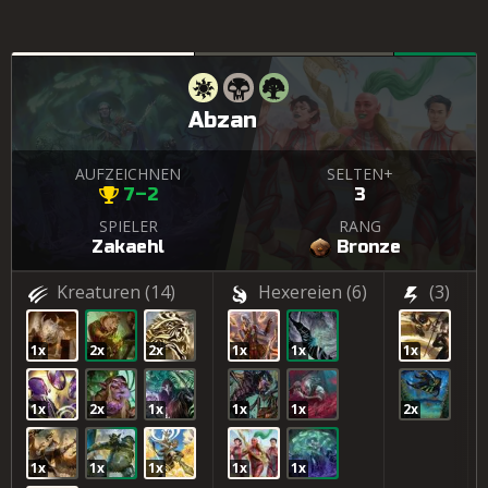
Abzan
AUFZEICHNEN
SELTEN+
7–2
3
SPIELER
RANG
Zakaehl
Bronze
Kreaturen
(14)
Hexereien
(6)
(3)
1x
2x
2x
1x
1x
1x
1x
2x
1x
1x
1x
2x
1x
1x
1x
1x
1x