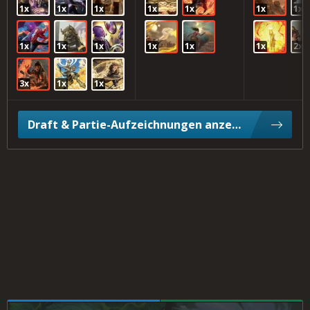
1x
1x
1x
1x
1x
1x
1x
1x
1x
1x
1x
1x
1x
2x
3x
1x
1x
Draft & Partie-Aufzeichnungen anzeigen