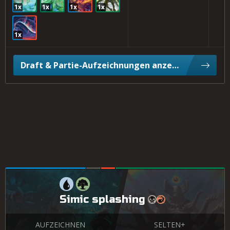
1x
1x
1x
1x
1x
Draft & Partie-Aufzeichnungen anzeigen
Simic splashing
AUFZEICHNEN
SELTEN+