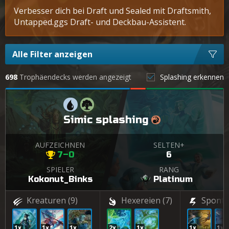
Verbesser dich bei Draft und Sealed mit Draftsmith,
Untapped.ggs Draft- und Deckbau-Assistent.
Alle Filter anzeigen
698
Trophäendecks werden angezeigt
Splashing erkennen
Simic splashing
AUFZEICHNEN
SELTEN+
7–0
6
SPIELER
RANG
Kokonut_Binks
Platinum
Kreaturen
(9)
Hexereien
(7)
Sponta
1x
1x
1x
2x
1x
1x
1x