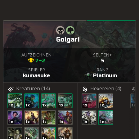
Golgari
AUFZEICHNEN
SELTEN+
7–2
5
SPIELER
RANG
kumasuke
Platinum
Kreaturen
(14)
Hexereien
(4)
1x
1x
1x
1x
1x
1x
1x
1x
1x
1x
1x
1x
1x
1x
1x
1x
1x