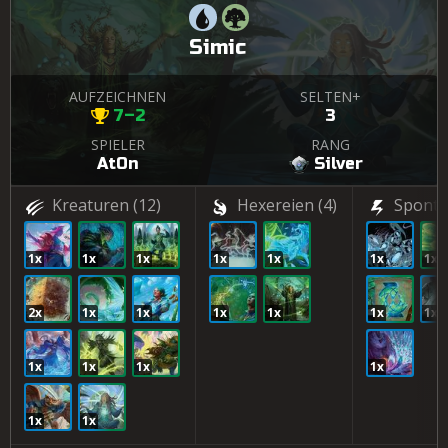
Simic
AUFZEICHNEN
SELTEN+
7–2
3
SPIELER
RANG
AtOn
Silver
Kreaturen
(12)
Hexereien
(4)
Sponta
1x
1x
1x
1x
1x
1x
1x
2x
1x
1x
1x
1x
1x
1x
1x
1x
1x
1x
1x
1x