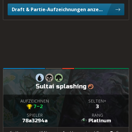
Draft & Partie-Aufzeichnungen anzeigen
Sultai splashing
AUFZEICHNEN
SELTEN+
7–2
3
SPIELER
RANG
78a3294a
Platinum