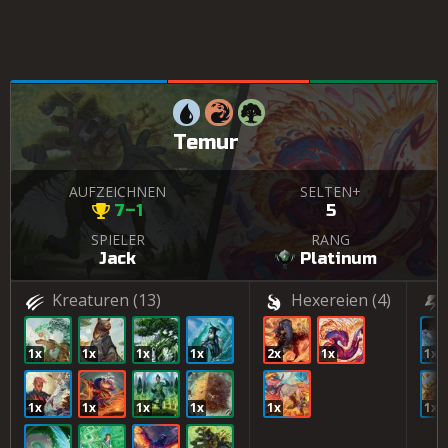
Temur
AUFZEICHNEN
SELTEN+
7–1
5
SPIELER
RANG
Jack
Platinum
Kreaturen
(13)
Hexereien
(4)
1x
1x
1x
1x
2x
1x
1x
1x
1x
1x
1x
1x
1x