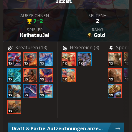
Izzet
AUFZEICHNEN
SELTEN+
7–2
2
SPIELER
RANG
KaihatsuJai
Gold
Kreaturen
(13)
Hexereien
(3)
Sponta
1x
1x
1x
1x
1x
1x
1x
1x
3x
1x
1x
1x
1x
1x
2x
1x
1x
1x
Draft & Partie-Aufzeichnungen anzeigen