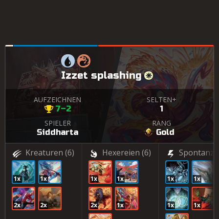
Izzet splashing
AUFZEICHNEN
SELTEN+
7–2
1
SPIELER
RANG
Siddharta
Gold
Kreaturen
(6)
Hexereien
(6)
Spontanza
1x
1x
1x
1x
1x
1x
2x
2x
2x
1x
1x
1x