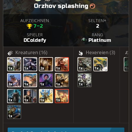
Orzhov splashing
AUFZEICHNEN
SELTEN+
7–2
2
SPIELER
RANG
DColdefy
Platinum
Kreaturen
(16)
Hexereien
(3)
1x
1x
2x
1x
1x
1x
1x
3x
1x
1x
1x
1x
1x
1x
1x
1x
1x