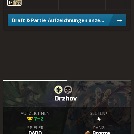
1x
Draft & Partie-Aufzeichnungen anzeigen
Orzhov
AUFZEICHNEN
SELTEN+
7–2
4
SPIELER
RANG
DADO
Bronze