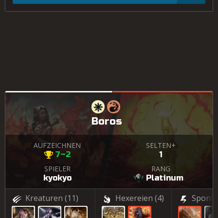
Boros
AUFZEICHNEN
SELTEN+
7–2
1
SPIELER
RANG
kyokyo
Platinum
Kreaturen
(11)
Hexereien
(4)
Sponta