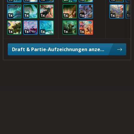
1x
1x
1x
1x
1x
1x
1x
1x
1x
1x
1x
1x
Draft & Partie-Aufzeichnungen anzeigen