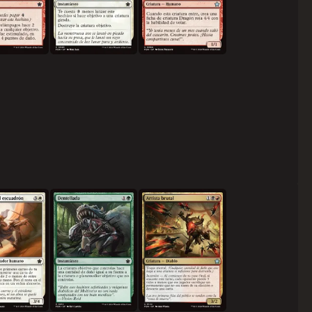
a del escuadrón
Dentellada
Artista brutal