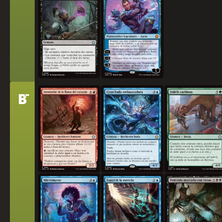
-
Nivel
B
Inmolador de la llama del corazón
Gran hada embaucadora
Indrik cariñoso
Micromante
Esparcir la esencia
Demonio marcado con r