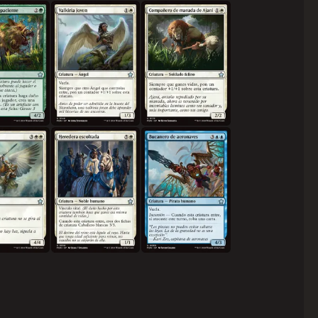
a impaciente
Valkiria joven
Compañero de manada de Ajani
Serra
Heredera escoltada
Bucanero de aeronaves