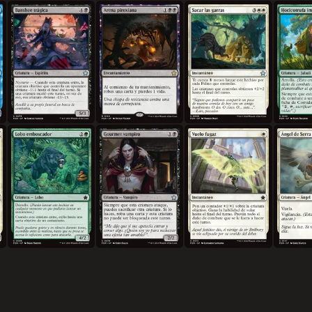
Banshee trágica
Arena pirexiana
Sacar las garras
Hocicotruf
Lobo emboscador
Gourmet vampiro
Vuelo fugaz
Ángel de 