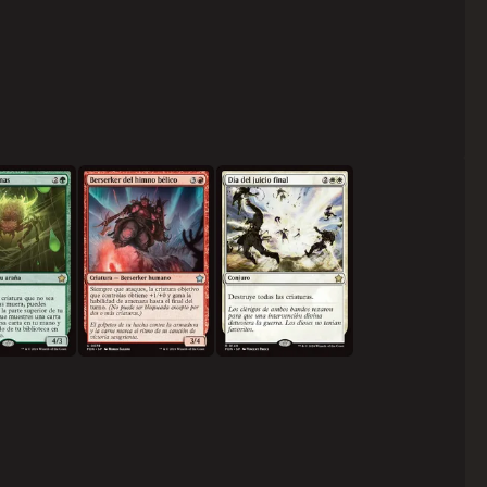
de almas
Berserker del himno bélico
Día del juicio final