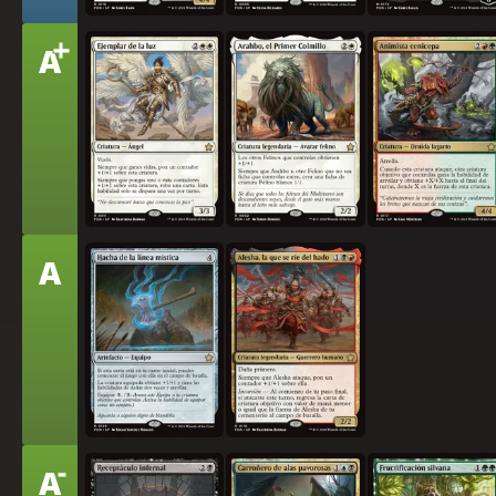
+
Nivel
A
Ejemplar de la luz
Arahbo, el Primer Colmillo
Animista cenicepa
Nivel
A
Hacha de la línea mística
Alesha, la que se ríe del hado
-
Nivel
A
Receptáculo infernal
Carroñero de alas pavorosas
Fructificación silvana