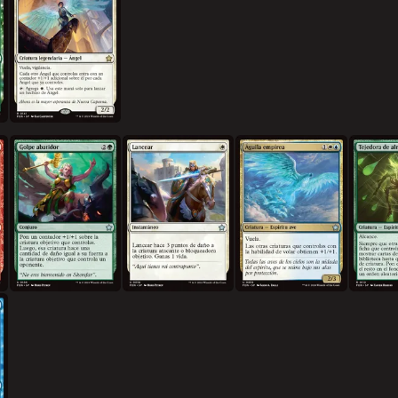
Golpe abatidor
Lancear
Águila empírea
Tejedora 
ado