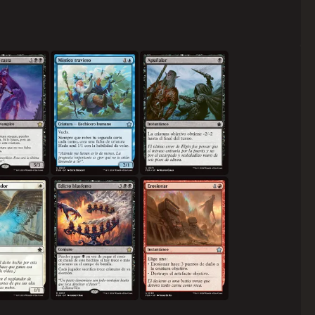
de la casta
Místico travieso
Apuñalar
 sanador
Edicto blasfemo
Erosionar