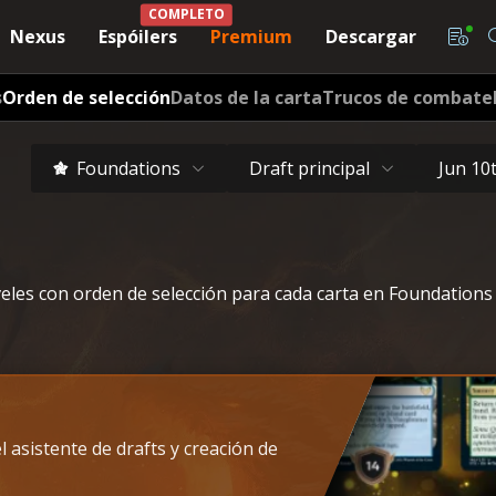
COMPLETO
Nexus
Espóilers
Premium
Descargar
s
Orden de selección
Datos de la carta
Trucos de combate
Foundations
Draft principal
Jun 10
veles con orden de selección para cada carta en Foundations
l asistente de drafts y creación de