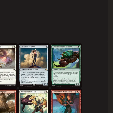
tierro
Simulacro solemne
Corniescarabajo nessiano
de relámpagos
Represalia luminosa
Entrenadora de dragones