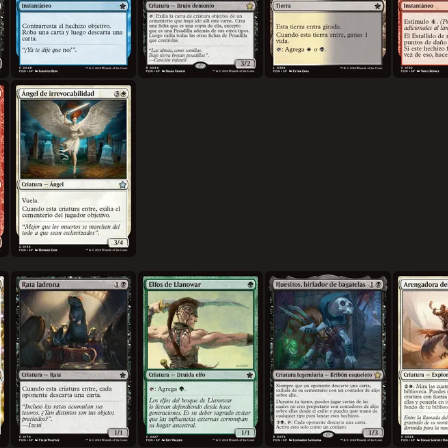
Ángel de irrevocabilidad
s
Rata ladrona
Elfos de Llanowar
Huesitos, birlador de bagatelas
Arengador