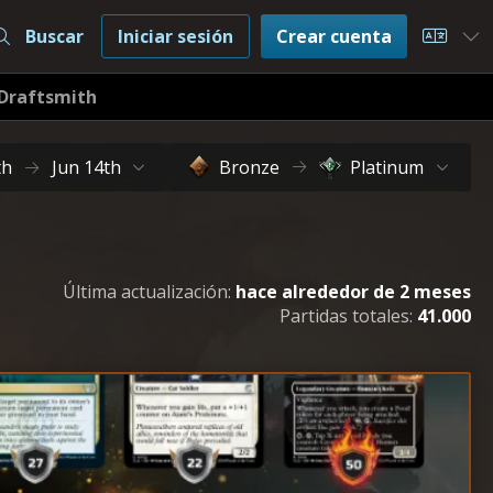
Buscar
Iniciar sesión
Crear cuenta
Choos
Draftsmith
th
Jun 14th
Bronze
Platinum
Última actualización:
hace alrededor de 2 meses
Partidas totales:
41.000