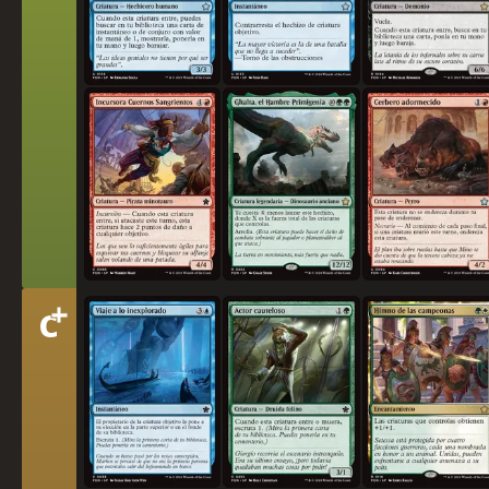
Incursora Cuernos Sangrientos
Ghalta, el Hambre Primigenia
Cerbero adormecido
+
Nivel
C
Viaje a lo inexplorado
Actor cauteloso
Himno de las campeona