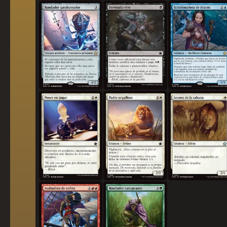
Rondador garabateador
Devorado vivo
Eclosionadora de dracos
Poner en jaque
Padre orgulloso
Leones de la sabana
Asaltadora de cofres
Rondador carcajeante