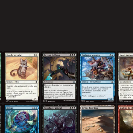
Cazador servicial
La caída del héroe
Asaltadora granaleta
Luz de des
unas
Refutar
Cosechador abismal
Yermos desérticos
Estallido 