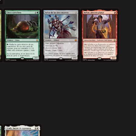
Cieno carroñero
Señor de las siete muertes
Kellan, pionero planar
Giada, fuente de esperanza