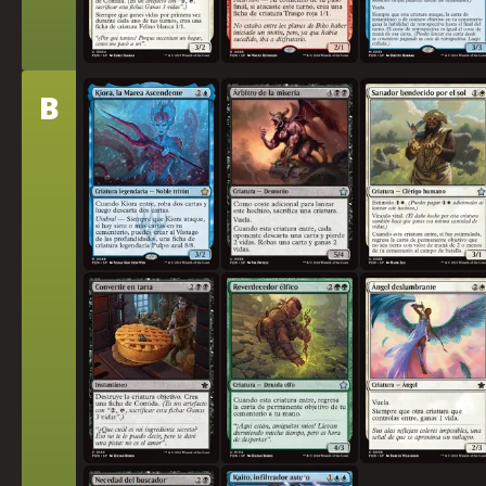
Nivel
B
Kiora, la Marea Ascendente
Árbitro de la miseria
Sanador bendecido por e
Convertir en tarta
Reverdecedor élfico
Ángel deslumbrante
Necedad del buscador
Kaito, infiltrador astuto