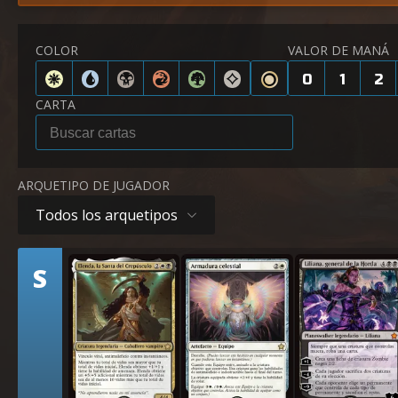
COLOR
VALOR DE MANÁ
0
1
2
CARTA
ARQUETIPO DE JUGADOR
Todos los arquetipos
Nivel
S
Elenda, la Santa del Crepúsculo
Armadura celestial
Liliana, general de la Ho