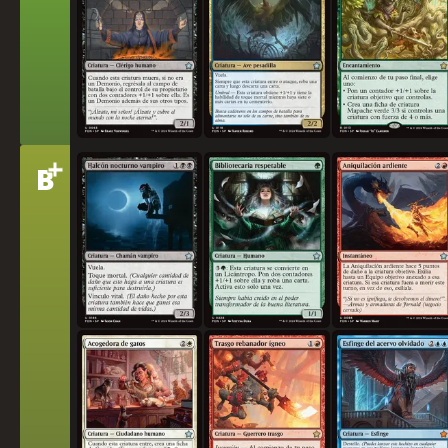
+
Nivel
B
Halcón nocturno vampiro
Bibliotecaria respetable
Aniquilación ardiente
Acogedora de gatos
Trasgo rebanador ígneo
Esfinge del acervo olvid