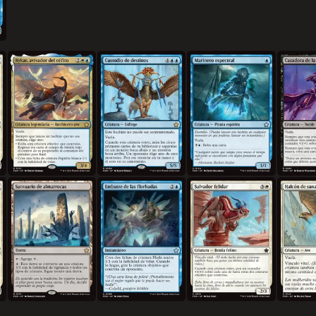
l sol
Kykar, avivador del céfiro
Custodio de destinos
Marinero espectral
Cazadora 
Santuario de almarrocas
Embuste de las florhadas
Salvador felidar
Halcón de