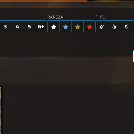
RAREZA
TIPO
3
4
5
6
+
rda