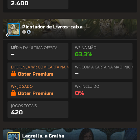
2.400
Picotador de Livros-caixa
MÉDIA DA ÚLTIMA OFERTA
WR NA MÃO
–
63,3%
DIFERENÇA WR COM CARTA NA MÃO
WR COM A CARTA NA MÃO INICIAL
–
Obter Premium
WR JOGADO
WR INCLUÍDO
0%
Obter Premium
JOGOS TOTAIS
420
Lagrella, a Gralha