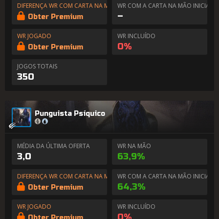
DIFERENÇA WR COM CARTA NA MÃO
WR COM A CARTA NA MÃO INICIAL
–
Obter Premium
WR JOGADO
WR INCLUÍDO
0%
Obter Premium
JOGOS TOTAIS
350
Punguista Psíquico
MÉDIA DA ÚLTIMA OFERTA
WR NA MÃO
3,0
63,9%
DIFERENÇA WR COM CARTA NA MÃO
WR COM A CARTA NA MÃO INICIAL
64,3%
Obter Premium
WR JOGADO
WR INCLUÍDO
0%
Obter Premium