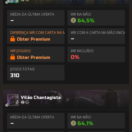
MÉDIA DA ÚLTIMA OFERTA
WR NA MÃO
–
64,5%
DIFERENÇA WR COM CARTA NA MÃO
WR COM A CARTA NA MÃO INICIAL
–
Obter Premium
WR JOGADO
WR INCLUÍDO
0%
Obter Premium
JOGOS TOTAIS
310
Vilão Chantagista
MÉDIA DA ÚLTIMA OFERTA
WR NA MÃO
–
64,1%