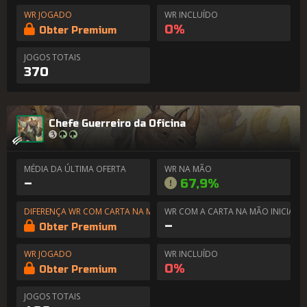
WR JOGADO
WR INCLUÍDO
0%
Obter Premium
JOGOS TOTAIS
370
Chefe Guerreiro da Oficina
MÉDIA DA ÚLTIMA OFERTA
WR NA MÃO
–
67,9%
DIFERENÇA WR COM CARTA NA MÃO
WR COM A CARTA NA MÃO INICIAL
–
Obter Premium
WR JOGADO
WR INCLUÍDO
0%
Obter Premium
JOGOS TOTAIS