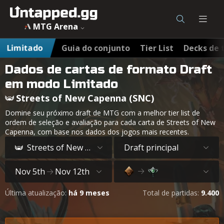
MTG Arena
Limitado
Guia do conjunto
Tier List
Decks de 
Dados de cartas de formato Draft
em modo Limitado
Streets of New Capenna (SNC)
Domine seu próximo draft de MTG com a melhor tier list de
ordem de seleção e avaliação para cada carta de Streets of New
Capenna, com base nos dados dos jogos mais recentes.
Streets of New Capenna
Draft principal
Nov 5th
Nov 12th
Última atualização:
há 9 meses
Total de partidas:
9.400