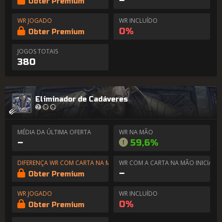
–
Obter Premium
WR JOGADO
WR INCLUÍDO
0%
Obter Premium
JOGOS TOTAIS
380
Eliminador de Cadáveres
MÉDIA DA ÚLTIMA OFERTA
WR NA MÃO
–
59,6%
DIFERENÇA WR COM CARTA NA MÃO
WR COM A CARTA NA MÃO INICIAL
–
Obter Premium
WR JOGADO
WR INCLUÍDO
0%
Obter Premium