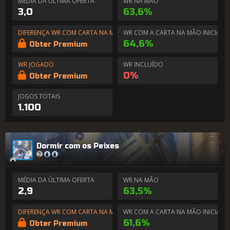
MÉDIA DA ÚLTIMA OFERTA
WR NA MÃO
3,0
63,6%
DIFERENÇA WR COM CARTA NA MÃO
WR COM A CARTA NA MÃO INICIAL
64,6%
Obter Premium
WR JOGADO
WR INCLUÍDO
0%
Obter Premium
JOGOS TOTAIS
1.100
Dormir com os Peixes
MÉDIA DA ÚLTIMA OFERTA
WR NA MÃO
2,9
63,5%
DIFERENÇA WR COM CARTA NA MÃO
WR COM A CARTA NA MÃO INICIAL
61,6%
Obter Premium