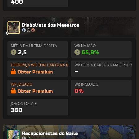
400
Diabolista dos Maestros
MÉDIA DA ÚLTIMA OFERTA
WR NA MÃO
2,5
65,9%
DIFERENÇA WR COM CARTA NA MÃO
WR COM A CARTA NA MÃO INICIAL
–
Obter Premium
WR JOGADO
WR INCLUÍDO
0%
Obter Premium
JOGOS TOTAIS
380
Recepcionistas do Baile